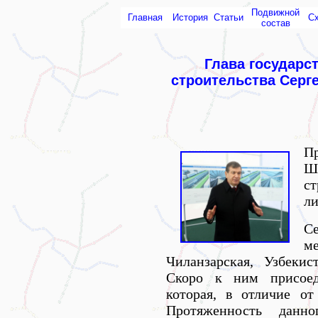
Подвижной
Главная
История
Статьи
С
состав
Глава государс
строительства Серг
П
Ш
с
ли
С
м
Чиланзарская, Узбеки
Скоро к ним присоед
которая, в отличие от
Протяженность данног