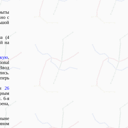
рыты
вно с
ьшой
а (4
ой на
скую
,
ional
 Ввод
ись.
перь
ён
26
адным
. 6-я
оена,
ныне
мном