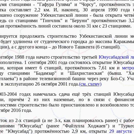
умя станциями - "Гафура Гуляма" и "Чорсу", протяжённость 
стка составляет 2,2 км. И, наконец, 30 апреля 1990 года 
ршено сооружение Узбекистанской линии - была открыта четв
едь со станциями "Тинчлик" и "Беруни" протяжённостью 3,2
я протяжённость линий составила около 31 км с 23 станциями.
ируется продолжить строительство Узбекистанской линии ме
будет удлинена от студенческого городка до массива Каракам
ции), а с другого конца – до Нового Ташкента (6 станций).
нтябре 1988 года начато строительство третьей
Юнусабадской л
ополитена. 1 сентября 2001 года состоялось открытие Юнусаба
и, которая имеет 6 станций, протяжённость 7,61 км и
метро
ду станциями "Бадамзар" и "Шахристанская" (бывш. "Ха
ллаева") в районе телевизионной башни через реку Боз-Су. Уч
 в эксплуатацию 26 октября 2001 года.
(см. схему)
03-2004 годах намечалась сдача ещё трёх станций Юнусабад
ии, причём 2 из них наземные, но в связи с финансо
ностями строительство было приостановлено и возобновлено т
тябре 2016 года.
ток из 2-х станций (а не 3-х, как планировалось ранее) с раб
ваниями "Юнусабад" (ранее "Файзулла Ходжаев") и "Туркес
нее "Юнусабад") протяжённостью 2,9 км, открыты
29 августа