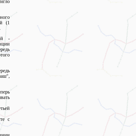
тигло
рного
й (1
.
ой -
нции
редь
этого
редь
аш",
перь
вать
етьей
те с
линии