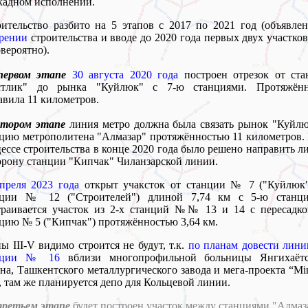
кадном исполнении.
ительство разбито на 5 этапов с 2017 по 2021 год (объявле
рении
строительства и вводе до 2020 года первых двух участков
вероятно).
первом этапе
30 августа 2020 года
построен отрезок от ста
стлик" до рынка "Куйлюк" с 7-ю станциями. Протяжённ
авила 11 километров.
втором этапе
линия метро должна была связать рынок "Куйлю
цию метрополитена "Алмазар" протяжённостью 11 километров.
ессе строительства в конце 2020 года было решено направить 
орону станции "Кипчак" Чиланзарской линии.
преля 2023 года
открыт учаксток от станции № 7 ("Куйлюк"
нции № 12 ("Строителей") длиной 7,74 км с 5-ю станци
траивается участок из 2-х станций №№ 13 и 14 с пересадко
цию № 5 ("Кипчак") протяжённостью 3,64 км.
ы III-V видимо строится не будут, т.к.
по планам довести лин
нции № 16
вблизи многопрофильной больницы Янгихаётс
на, Ташкентского металлургического завода и мега-проекта “Mi
”, там же планируется депо для Кольцевой линии.
ретьем этапе
будет построен участок между станциями "Алмаз