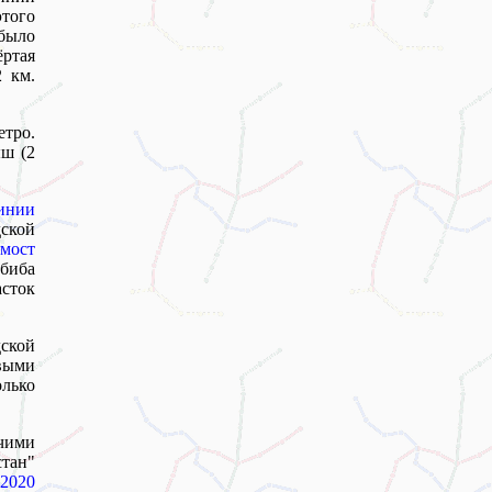
этого
было
ёртая
 км.
тро.
ыш (2
инии
дской
мост
биба
асток
ской
выми
олько
очими
тан"
 2020