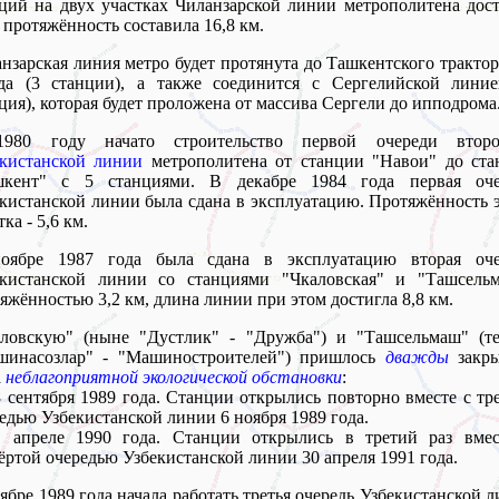
ций на двух участках Чиланзарской линии метрополитена дос
а протяжённость составила 16,8 км.
нзарская линия метро будет протянута до Ташкентского тракто
ода (3 станции), а также соединится с Сергелийской линие
ция), которая будет проложена от массива Сергели до ипподрома
980 году начато строительство первой очереди втор
екистанской линии
метрополитена от станции "Навои" до ста
шкент" с 5 станциями. В декабре 1984 года первая оче
кистанской линии была сдана в эксплуатацию. Протяжённость 
тка - 5,6 км.
оябре 1987 года была сдана в эксплуатацию вторая оче
екистанской линии со станциями "Чкаловская" и "Ташсельм
яжённостью 3,2 км, длина линии при этом достигла 8,8 км.
аловскую" (ныне "Дустлик" - "Дружба") и "Ташсельмаш" (те
шинасозлар" - "Машиностроителей") пришлось
дважды
закры
а
неблагоприятной экологической обстановки
:
8 сентября 1989 года. Станции открылись повторно вместе с тр
едью Узбекистанской линии 6 ноября 1989 года.
В апреле 1990 года. Станции открылись в третий раз вмес
ёртой очередью Узбекистанской линии 30 апреля 1991 года.
ябре 1989 года начала работать третья очередь Узбекистанской 