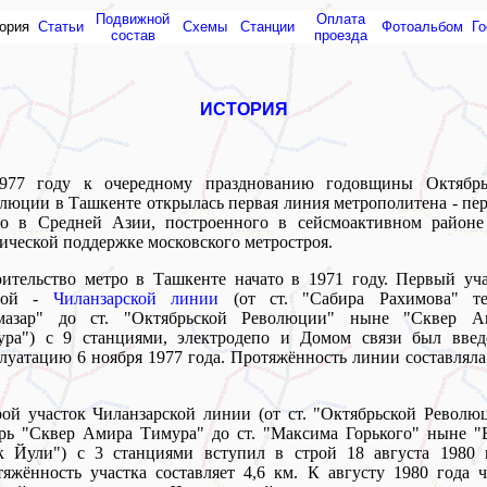
Подвижной
Оплата
ория
Статьи
Схемы
Cтанции
Фотоальбом
Го
состав
проезда
ИСТОРИЯ
977 году к очередному празднованию годовщины Октябрь
люции в Ташкенте открылась первая линия метрополитена - пе
ро в Средней Азии, построенного в сейсмоактивном районе
ической поддержке московского метростроя.
ительство метро в Ташкенте начато в 1971 году. Первый уч
вой -
Чиланзарской линии
(от ст. "Сабира Рахимова" те
мазар" до ст. "Октябрьской Революции" ныне "Сквер А
ура") с 9 станциями, электродепо и Домом связи был введ
луатацию 6 ноября 1977 года. Протяжённость линии составляла
ой участок Чиланзарской линии (от ст. "Октябрьской Револю
рь "Cквер Амира Тимура" до ст. "Максима Горького" ныне "
к Йули") с 3 станциями вступил в строй 18 августа 1980 г
яжённость участка составляет 4,6 км. К августу 1980 года 