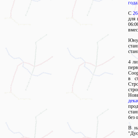
года
С
26
для 
06:
вмес
Юну
стан
стан
4 ли
перв
Coop
в с
Стр
стро
Нов
дека
про
стан
без 
В н
"Ду