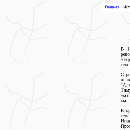
Главная
Ист
В 1
рево
мет
техн
Стро
пер
"Ал
Тим
эксп
км.
Втор
тепе
Ипа
Прот