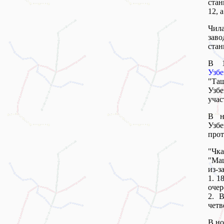
стан
12, 
Чила
зав
стан
В 1
Узб
"Та
Узбе
учас
В н
Узб
прот
"Чк
"Ма
из-з
1. 1
очер
2. 
четв
В но