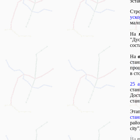
эста
Стро
уско
мало
На
"Ду
сост
На
стан
проц
в ст
25 а
ста
Дос
стан
Этап
ста
райо
city
На
т