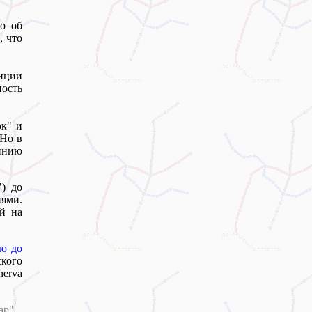
но об
, что
нции
ость
к" и
 Но в
линию
) до
ями.
й на
ию до
кого
nerva
ар"