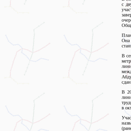
с дв
уча
заве
очер
Обща
План
Она 
стан
В се
метр
лини
меж
Абду
сдан
В 20
лин
труд
в ок
Учас
наз
(ра