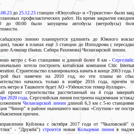
.
.08.23
до
25.12.23
станции «Юнусобод» и «Туркистон» были зак
плановых профилактических работ. На время закрытия ежедне
00 до 00:00 были запущены автобусы (метробусы) бол
тимости.
сабадскую линию планируется удлинить до Южного вокзал
ции), также в планах ещё 3 станции до Ипподрома с пересадк
цию Алмазар (бывш. Сабира Рахимова) Чиланзарской линии.
нию метро с 6-ю станциями и длиной более 8 км -
Сергелий
оначально хотела построить китайская компания Citic Internat
eration. Строительство планировалось начать в конце 2003 года.
трой был намечен на 2010 год, но эти планы не сбыл
оительство началось только в ноябре 2016 года, причём те
ить метро в Ташкенте будет АО «Узбекистон темир йуллари».
ый проект строительства рассчитанный на 4 года заверш
бря 2020 года
, Сергелийская линия построена надземным эстак
должением
Чиланзарской линии
длиной 6,3 км с 5-ю станциями
ция "Чинор" в районе нынешнего массива «Спутник» не постр
объяснения причин.
аправлении Куйлюка с октября 2017 года от "Чкаловской" (
стлик" - "Дружба")
строится
новая
Кольцевая линия
в надзе