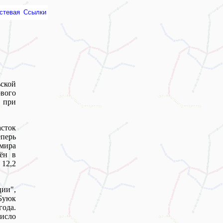
стевая
Ссылки
ской
рвого
 при
асток
перь
мира
ён в
 12,2
ции",
Буюк
ода.
число