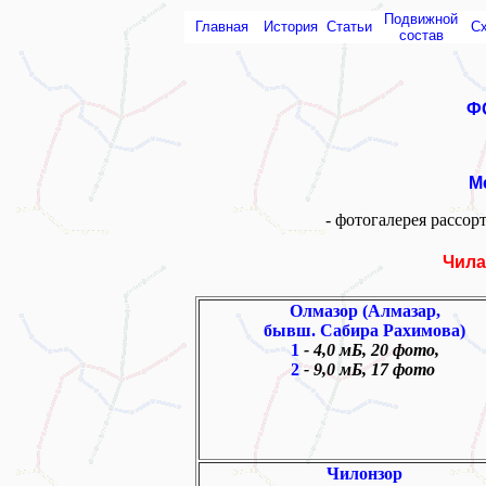
Подвижной
Главная
История
Статьи
С
состав
Ф
М
- фотогалерея рассо
Чила
Олмазор (Алмазар,
бывш. Сабира Рахимова)
1
- 4,0 мБ, 20 фото,
2
- 9,0 мБ, 17 фото
.
Чилонзор