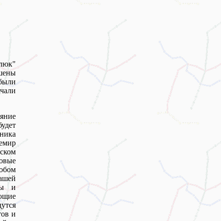
люк"
шены
были
чали
ояние
будет
ьника
емир
тском
овые
собом
ашей
лы и
ающие
дутся
тов и