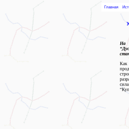
Главная
Ист
На 
“Ду
стан
Как
прод
стр
раз
сил
“Ку