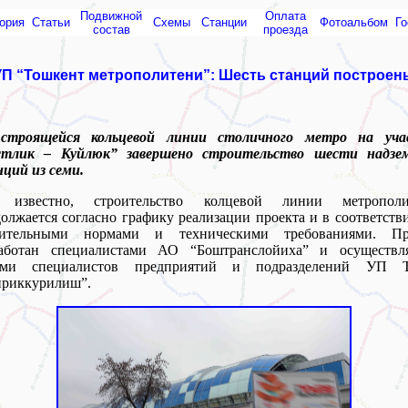
Подвижной
Оплата
ория
Статьи
Схемы
Cтанции
Фотоальбом
Го
состав
проезда
УП “Тошкент метрополитени”: Шесть станций построен
строящейся кольцевой линии столичного метро на уча
стлик – Куйлюк” завершено строительство шести надзе
ций из семи.
 известно, строительство колцевой линии метрополи
олжается согласно графику реализации проекта и в соответств
оительными нормами и техническими требованиями. Пр
работан специалистами АО “Боштранслойиха” и осуществля
ами специалистов предприятий и подразделений УП Т
приккурилиш”.