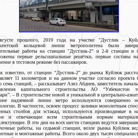
вгусте прошлого, 2019 года на участке "Дустлик – Куй
кентской кольцевой линии метрополитена были завер
оительные работы на станции "Дустлик-2" и 2-й станции и 
ложены первые рельсошпальные решётки, первые составы на
ение в тестовом режиме без пассажиров.
к известно, от станции “Дустлик-2” до рынка Куйлюк расст
авляет 11 километров и на данном участке согласно проекта 
о семь станций, – рассказывает Азиз Абдиев, заместитель начал
авления капитального строительства АО “Узбекистон т
ари”. – В строительстве новой и уникальной в центрально-азиа
ионе надземной линии метро используются совершенно н
ологии. В частности, освоен процесс заливки монолитным спо
онных столбов для эстакад, используются производимые в н
ане и отвечающие всем строительным нормам материа
лектующие. В эти дни на всех шести станциях ведутся заверш
лочные работы, на седьмой станции, возле рынка Куйлюк ве
нтные и монтажные работы. Всего около двух тысяч специалис