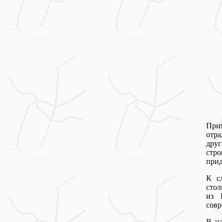
При
отра
друг
стр
прид
К с
стол
из 
совр
В на