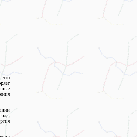
 что
оряет
ичные
ения
инии
года,
ртия
невно