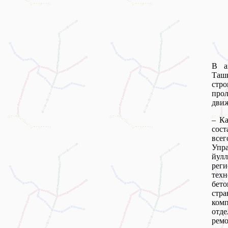
В а
Таш
стр
про
движ
– Ка
сост
всег
Упр
йулл
рег
техн
бет
стр
комп
отде
ремо