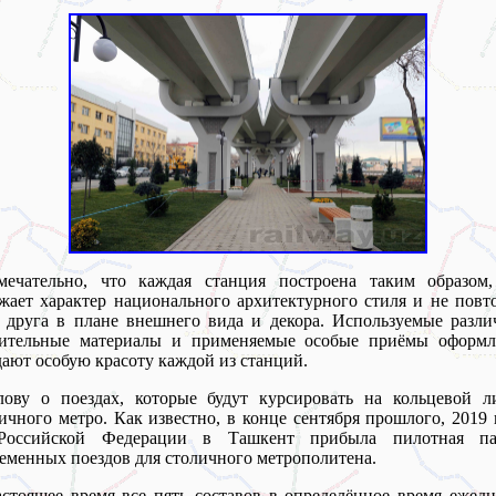
мечательно, что каждая станция построена таким образом,
жает характер национального архитектурного стиля и не повт
 друга в плане внешнего вида и декора. Используемые разл
оительные материалы и применяемые особые приёмы оформл
ают особую красоту каждой из станций.
лову о поездах, которые будут курсировать на кольцевой л
ичного метро. Как известно, в конце сентября прошлого, 2019 
Российской Федерации в Ташкент прибыла пилотная па
еменных поездов для столичного метрополитена.
стоящее время все пять составов в определённое время ежед