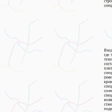
стр
спец
Вход
где 
техн
сос
пли
спе
(име
кро
спе
солн
спе
воз
ста
подн