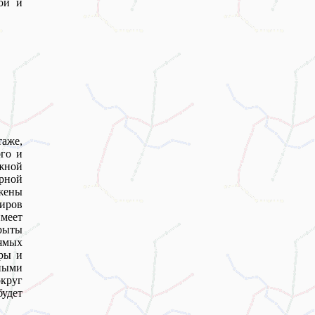
ой и
таже,
ого и
ижной
рной
жены
иров
меет
рыты
ямых
оры и
ными
круг
удет