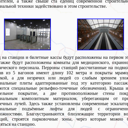
оителей, а также свыше ста едениц современной строительн
иальной техники задействовано в этом строительстве.
 на станции и билетные кассы будут расположены на первом э
также будут расположены комнаты для медицинского, охранн
ического персонала. Перроны станций рассчитанные на подв
тав из 5 вагонов имеют длину 102 метра и покрыты мрамо
ткой, а для незрячих или людей со слабым зрением уло
циальные плиты адаптированные под эту категорию пассаж
ются специальные рельефно-точечные обозначения). Крыша и
вельное покрытие, а две противоположные стены пок
циальным композитным материалом, уберегающим от пр
ечных лучей. Здесь также установлены современные эскалат
циальные подъёмные лифты для людей с ограничен
можностями. Благоустраиваются близлежащие территории во
нций, строятся парковочные зоны, через которые можно б
яться на станцию.