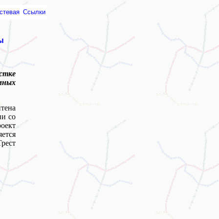
стевая
Ссылки
ы
стке
мных
тена
ии со
оект
ется
рест