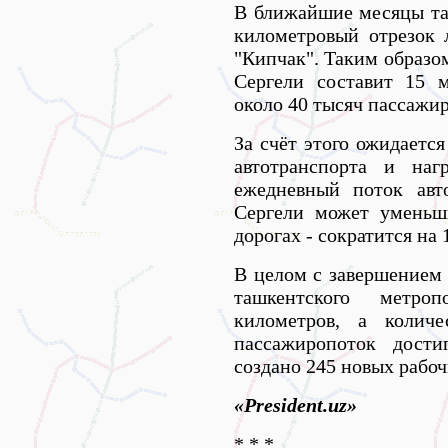
В ближайшие месяцы так
километровый отрезок 
"Кипчак". Таким образо
Сергели составит 15 
около 40 тысяч пассажир
За счёт этого ожидаетс
автотранспорта и наг
ежедневный поток авт
Сергели может уменьш
дорогах - сократится на 
В целом с завершением 
ташкентского метро
километров, а колич
пассажиропоток дости
создано 245 новых рабоч
«Рresident.uz»
* * *