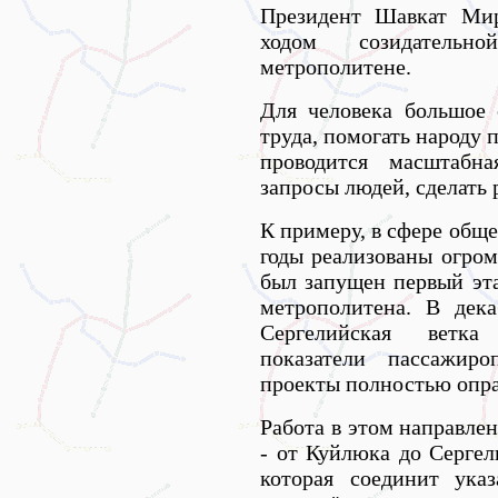
Президент Шавкат Мир
ходом созидатель
метрополитене.
Для человека большое с
труда, помогать народу
проводится масштабна
запросы людей, сделать 
К примеру, в сфере общ
годы реализованы огром
был запущен первый эт
метрополитена. В дек
Сергелийская ветка
показатели пассажиро
проекты полностью опра
Работа в этом направле
- от Куйлюка до Сергел
которая соединит ука