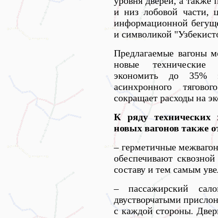
уровня дверей, а также
и низ лобовой части, 
информационной бегуще
и символикой "Узбекист
Предлагаемые вагоны м
новые технические 
экономить до 35% э
асинхронного тяговог
сокращает расходы на э
К ряду технических 
новых вагонов также о
– герметичные межвагон
обеспечивают сквозной
составу и тем самым ув
– пассажирский сало
двустворчатыми присло
с каждой стороны. Две