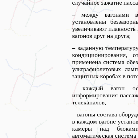
случайное зажатие пасс
– между вагонами вм
установлены беззазорн
увеличивают плавность 
вагонов друг на друга;
– заданную температур
кондиционирования, о
применена система обе
ультрафиолетовых лам
защитных коробах в пото
– каждый вагон ос
информирования пассаж
телеканалов;
– вагоны состава обору
в каждом вагоне устано
камеры над блоками
автоматическая система