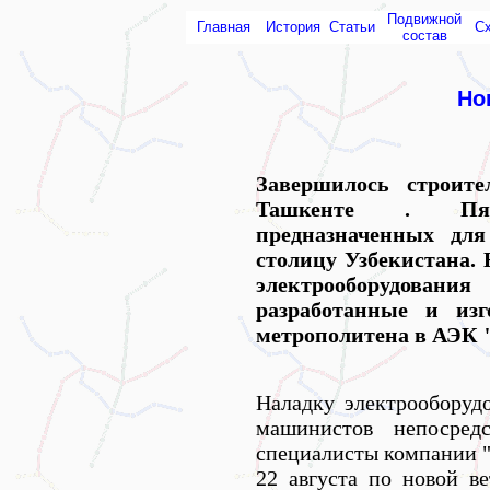
Подвижной
Главная
История
Статьи
С
состав
Но
Завершилось строит
Ташкенте . Пят
предназначенных дл
столицу Узбекистана.
электрооборудован
разработанные и изг
метрополитена в АЭК 
Наладку электрооборудо
машинистов непосред
специалисты компании 
22 августа по новой в