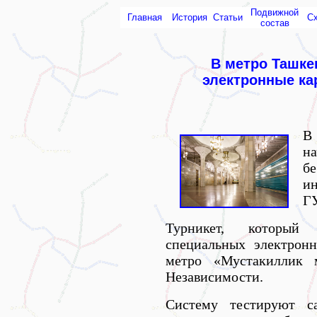
Подвижной
Главная
История
Статьи
С
состав
В метро Ташке
электронные ка
В
н
бе
и
Г
Турникет, который
специальных электронн
метро «Мустакиллик 
Независимости.
Систему тестируют са