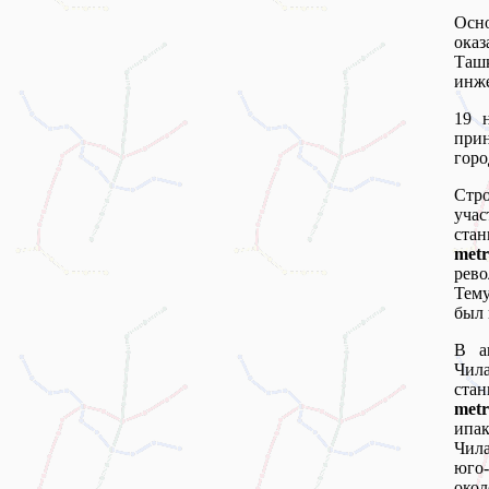
Осн
оказ
Ташк
инж
19 
при
горо
Стр
учас
ста
metr
рев
Тему
был 
В а
Чила
ста
metr
ипак
Чил
юго-
окол