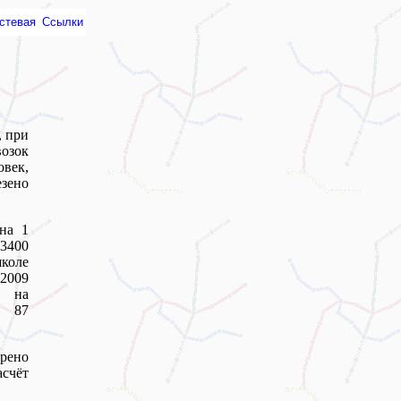
стевая
Ссылки
, при
зок
век,
зено
на 1
3400
школе
 2009
е на
и 87
дрено
асчёт