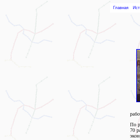
Главная
Ист
рабо
По р
70 р
экон