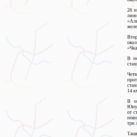
26 н
лин
«Али
желе
Втор
око
«Чка
В но
стан
Чет
прот
стан
14 к
В о
Юнус
от с
ново
три 
Таш