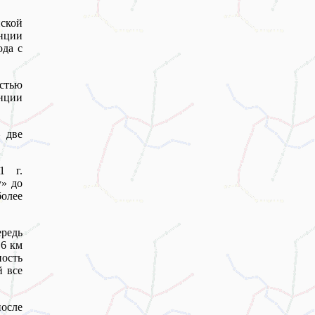
нской
нции
да с
остью
нции
– две
1 г.
у» до
более
редь
,6 км
ность
й все
осле