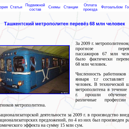
Подвижной
Оплата
ория
Статьи
Схемы
Cтанции
Фотоальбом
Го
состав
проезда
Ташкентский метрополитен перевёз 68 млн человек
За 2009 г. метрополитеном
прогнозе перево
пассажиров 67 млн чело
было фактически переве
68 млн человек.
Численность работников 
января т.г составляет 
человек. В технической 
метрополитена в течение
г. прошли обучени
различные професси
тников метрополитена.
ационализаторской деятельности за 2009 г. в производство вне
ационализаторских предложений, по 4 из них был произведен р
омического эффекта на сумму 15 млн сум.