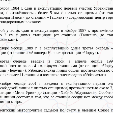
оября 1984 г. сдан в эксплуатацию первый участок Узбекиста
ии, протяжённостью более 5 км с пятью станциями (от ста
шера Навои» до станции «Ташкент») соединяющий центр горо
знодорожным вокзалом.
ой участок сдан в эксплуатацию в ноябре 1987 г. протяжённ
ло 3 км с двумя станциями (от станции «Ташкент» до ста
ловская»).
ябре месяце 1989 г. в эксплуатацию сдана третья очередь 
ции (от станции «Алишера Навои» до станции «Чорсу»).
вёртая очередь введена в строй в апреле месяце 199
яжённостью около 4 км с двумя станциями (от станции «Чорс
ции «Беруни»). Узбекистанская линия общей протяжённостью 
м включает 11 станций и комплекс электродепо «Узбекистан».
ктябре месяце 2001 г. введена в эксплуатацию первая оче
абадской линии с шестью станциями, протяжённостью около 7
танции «Минг Урик» до станции «Хабиба Абдуллаева». Особен
й линии состоит в том, что её станции соединяют между собо
линии метро.
кентский метрополитен седьмой по счёту в бывшем Союзе п