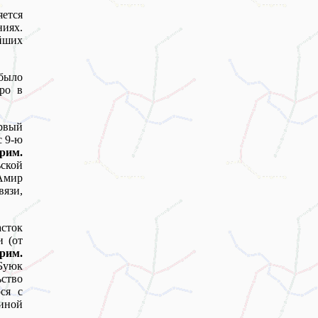
ется
ниях.
ейших
было
ро в
рвый
с 9-ю
рим.
ьской
«Амир
вязи,
сток
и (от
рим.
Буюк
ьство
ся с
линой