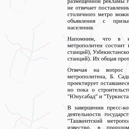
размещенной рекламы п
не отвечает поставленн
столичного метро можн
объявления с призы
населения.
Напомним, что в н
метрополитен состоит 
станций), Узбекистанск
станций). Их общая прот
Отвечая на вопрос 
метрополитена, Б. Сад
проектирует оставшиес
но пока о строительст
"Юнусабад" и "Туркистан
В завершении пресс-к
деятельности государс
"Ташкентский метропо
известно, в прошл