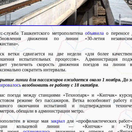
сс-служба Ташкентского метрополитена
объявила
о переносе 
обновления движения по линии «30-летия независим
кистана».
уск ветки сдвигается на две недели «для более качествен
ершения испытательных процессов». Администрация подз
щает увеличить скорость движения поездов на линии в
ксимально сократить интервалы.
ытие линии для пассажиров ожидается около 1 ноября. До э
ировалось
возобновить ее работу с 18 октября
.
час поезда между станциями «Технопарк» и «Кипчак» курси
естовом режиме без пассажиров. Ветка возобновит работу п
ешного окончания испытаний и подтверждения техниче
метров, обещали в администрации метро.
рополитен в конце мая
закрыл
для «профилактических работ»
анции кольцевой линии — «Кипчак» и «Тура
28 июня
остановилось
движение на отрезке от «Янгиа