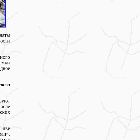
даты
ости
ного
емки
двое
того
руют
осле
ских
 две
н».
бад»