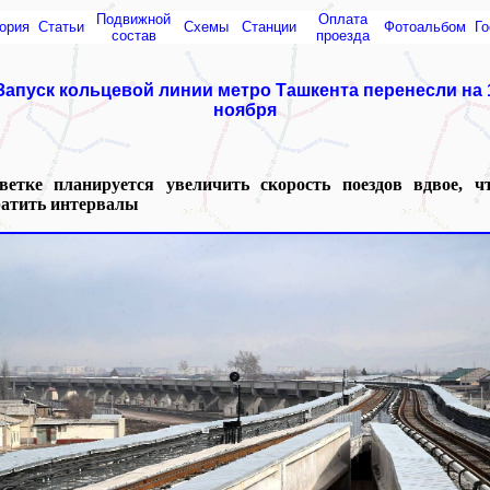
Подвижной
Оплата
ория
Статьи
Схемы
Cтанции
Фотоальбом
Го
состав
проезда
Запуск кольцевой линии метро Ташкента перенесли на 
ноября
ветке планируется увеличить скорость поездов вдвое, ч
ратить интервалы