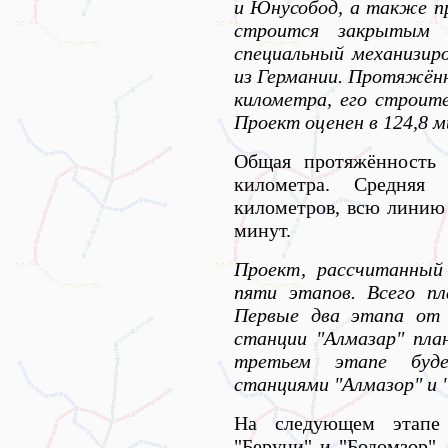
и Юнусобод, а также п
строится закрытым с
специальный механизир
из Германии. Протяжённ
километра, его строите
Проект оценен в 124,8 м
Общая протяжённость 
километра. Средняя
километров, всю линию 
минут.
Проект, рассчитанный
пяти этапов. Всего пл
Первые два этапа от 
станции "Алмазар" пла
третьем этапе буд
станциями "Алмазор" и 
На следующем этапе
"Беруни" и "Бодомзор".