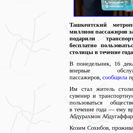
Ташкентский метро
миллион пассажиров з
подарили транспо
бесплатно пользоват
столицы в течение года
В понедельник, 16 дек
впервые об
пассажиров,
сообщила
п
Им стал житель стол
сувенир и транспортну
пользоваться общест
в течение года — ему в
Абдурахмон Абдугаффар
Козим Сохибов, прожив