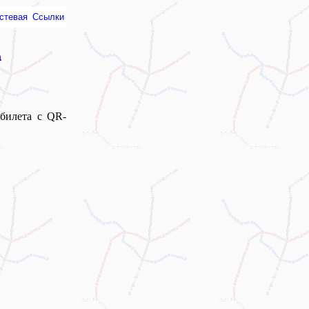
стевая
Ссылки
а
билета с QR-