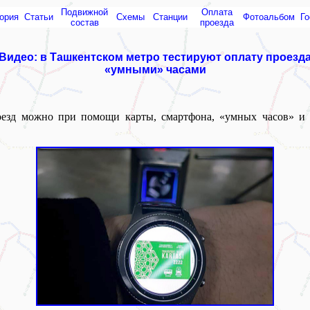
Подвижной
Оплата
ория
Статьи
Схемы
Cтанции
Фотоальбом
Го
состав
проезда
Видео: в Ташкентском метро тестируют оплату проезд
«умными» часами
оезд можно при помощи карты, смартфона, «умных часов» и 