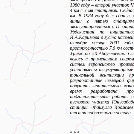
1980 году – второй участок 
4 км с 3-мя станциями. Сейча
км. В 1984 году был сдан в 
линии с пятью станция
эксплуатироваться с 11 станц
Узбекистан по инициатив
И.А.Каримова в густо населен
октябре месяце 2001 года
протяженностью 7,6 км сост
Урик» до «Х.Абдуллаева». С
велось с применением совре
систем европейского произ
установлены аккумуляторные
тоннельной вентиляции п
разработанные немецкой ф
получить значительную эконо
время разработана пр
подготовительные работы п
пускового участка Юнусабад
станции «Файзулла Ходжаев
отстоя подвижного состава.
* * *