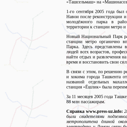
«Ташсельмаш» на «Машинасоз
1-го сентября 2005 года бы
Навои после реконструкции и
молодёжного парка в райо
территории к станции метро и
Новый Национальный Парк ра
станции метро органично в
Парка. Здесь представлены 
людей всех возрастов, профе
найти отдых и развлечения на
время и восстановить свои си
В связи с этим, по решению 
и хокима города Ташкента от
названий отдельных махалл
станция «Ёшлик» была переим
За 11 месяцев 2005 года Ташк
88 млн пассажирам.
Справка www.press-uz.info:
2
были свидетелями подземно
метрополитена длиной окол
электродепо и Домом связи бы