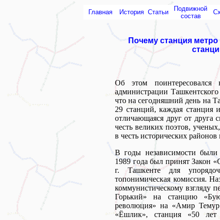
Подвижной
Главная
История
Статьи
С
состав
Почему станция метро
станци
Об этом поинтересовался н
администрации Ташкентского 
что на сегодняшний день на 
29 станций, каждая станция 
отличающаяся друг от друга 
честь великих поэтов, ученых
в честь исторических районов 
В годы независимости были 
1989 года был принят Закон «О
г. Ташкенте для упорядо
топонимическая комиссия. На
коммунистическому взгляду п
Горький» на станцию «Бую
революция» на «Амир Темур
«Ёшлик», станция «50 лет