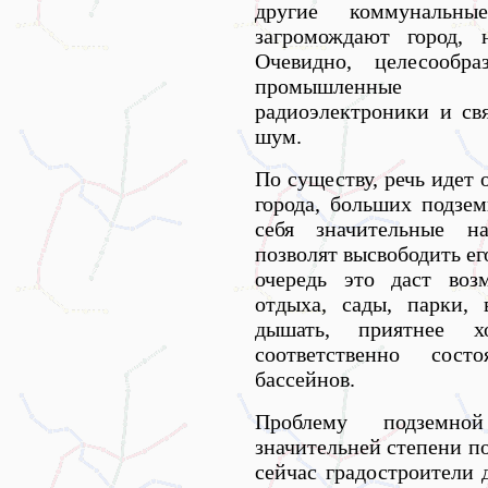
другие коммунальн
загромождают город, 
Очевидно, целесообр
промышленные п
радиоэлектроники и св
шум.
По существу, речь идет
города, больших подзе
себя значительные на
позволят высвободить е
очередь это даст воз
отдыха, сады, парки, 
дышать, приятнее х
соответственно сос
бассейнов.
Проблему подземно
значительней степени п
сейчас градостроители 