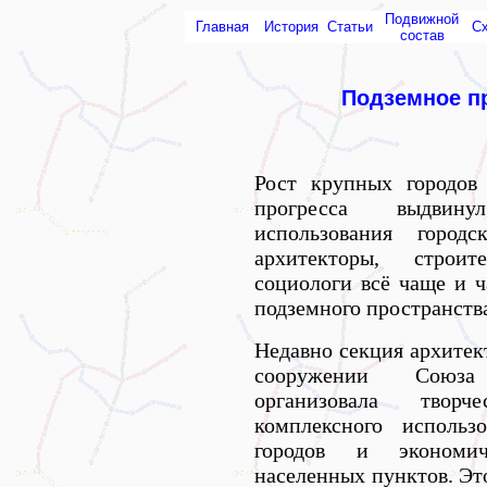
Подвижной
Главная
История
Статьи
С
состав
Подземное п
Рост крупных городов 
прогресса выдвину
использования город
архитекторы, строит
социологи всё чаще и 
подземного пространств
Недавно секция архите
сооружении Союза 
организовала твор
комплексного использ
городов и экономич
населенных пунктов. Э