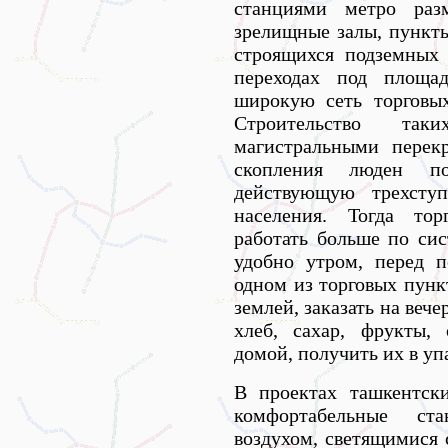
станциями метро раз
зрелищные залы, пункты
строящихся подземных 
переходах под площад
широкую сеть торговых
Строительство та
магистральными перек
скопления люден по
действующую трехступ
населения. Тогда то
работать больше по сис
удобно утром, перед п
одном из торговых пунк
землей, заказать на веч
хлеб, сахар, фрукты,
домой, получить их в уп
В проектах ташкентск
комфортабельные ст
воздухом, светящимися