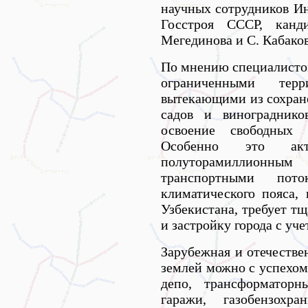
научных сотрудников Ин
Госстроя СССР, канд
Мегединова и С. Кабако
По мнению специалистов
ограниченными терр
вытекающими из сохране
садов и винограднико
освоение свободных 
Особенно это ак
полуторамиллионн
транспортными пото
климатического пояса, 
Узбекистана, требует т
и застройку города с уч
Зарубежная и отечестве
землей можно с успехом
депо, трансформаторн
гаражи, газобензохра