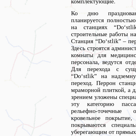
комплектующие.
Ко дню празднован
планируется полностью
на станциях “Do‘stl
строительные работы на
Станция “Do‘stlik” – пе
Здесь строятся админис
комнаты для медицинс
персонала, ведутся отд
Для перехода с сущ
“Do‘stlik” на надзем
переход. Перрон стан
мраморной плиткой, а д
зрением уложены специ
эту категорию пасс
рельефно-точечные
кровельное покрытие,
покрываются специал
уберегающим от прямых