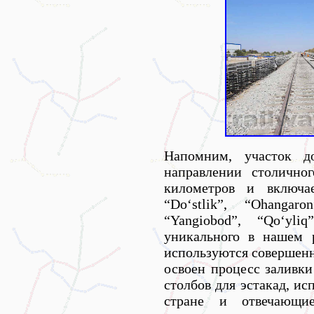
Напомним, участок до
направлении столично
километров и включа
“Do‘stlik”, “Ohangaron
“Yangiobod”, “Qo‘yli
уникального в нашем 
используются совершенн
освоен процесс заливк
столбов для эстакад, и
стране и отвечающ