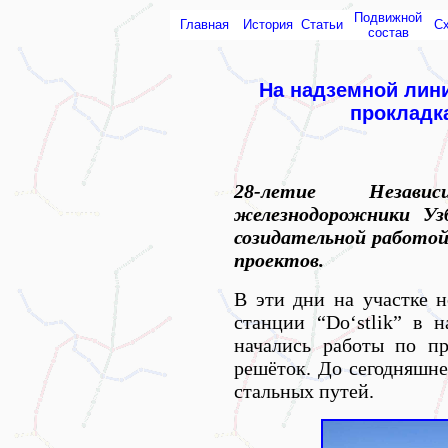
Подвижной
Главная
История
Статьи
С
состав
На надземной лин
прокладк
28-летие Незав
железнодорожники Уз
созидательной работой
проектов.
В эти дни на участке 
станции “Do‘stlik” в 
начались работы по п
решёток. До сегодняшне
стальных путей.