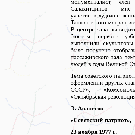
монументалист, чле
Салахитдинов, – мне 
участие в художествен
Ташкентского метрополи
В центре зала вы види
бюстом первого узбе
выполнили скульпторы
было поручено отобраз
пассажирского зала тем
людей в годы Великой О
Тема советского патрио
оформлении других стан
СССР», «Комсомоль
«Октябрьская революция
Э. Аванесов
«Советский патриот»,
23 ноября 1977 г
.