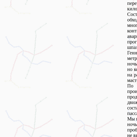
пере
кило
Сос
обх
мног
кон
ава
прог
шпал
Генн
метр
ночь
но к
на р
маст
По 
прои
прод
дви
сос
пасс
Мы п
ночь
проб
не в