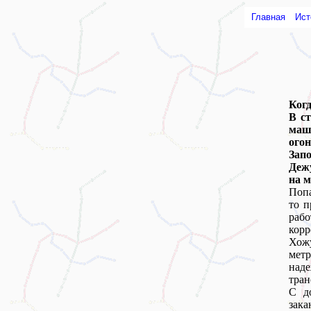
Главная
Ист
Ког
В ст
маши
ого
Зап
Деж
на 
Попа
то п
раб
кор
Хож
метр
над
тран
С д
зака