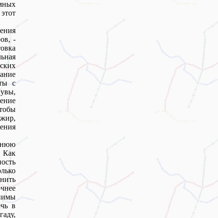
мных
этот
ения
ов, -
товка
ьная
еских
мание
ты с
увы,
ление
чтобы
жир,
чения
ернюю
. Как
ность
лько
нить
очнее
нимы
чь в
гаду,