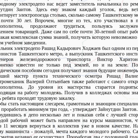
одному электродепо нас ведет заместитель начальника по ре
нутдин Заитов. Здесь ему знаком каждый уголок, ведь вет
нтирует электропоезда столько, сколько самому Ташкентскому м
почти 30 лет. Впрочем, многие из тех, кто участвовал в п
рополитена, продолжают трудиться, пользуясь заслуже
ением товарищей. Даже сам по себе почти 30-летний опыт раб
такая комплексная сумма знаний, получить которую невозможно
м учебном заведении.
льник электродепо Рашид Кадырович Ходжаев был одним из п
нистов Ташкентского метро, а выпускник Ташкентского инст
енеров железнодорожного транспорта Виктор Харитон
оненко известен не только под землей, но и на земле. По
дическим пособиям сегодня получают знания будущие инженер
рший мастер пункта технического осмотра Ришад Вали
тромеханик Валерий Олтынбаев также работают с самого отк
рополитена. До уровня их мастерства старается поднять
одящая на работу молодежь. Получив в колледжах основы зн
ь ребята проходят трудовую закалку.
обы стать настоящим слесарем, грамотным и знающим специали
 проработать минимум три года, - утверждает Зайнутдин Заитов.
удившись в депо несколько лет и показав себя с лучшей сто
одой рабочий может быть направлен на курсы машинистов, ч
з 11 месяцев вернуться в коллектив уже в новом качестве. Н
у машиниста - пожалуй, мечта каждого молодого рабочего. С
матов недавно ее осуществил. Проработав два с половиной год