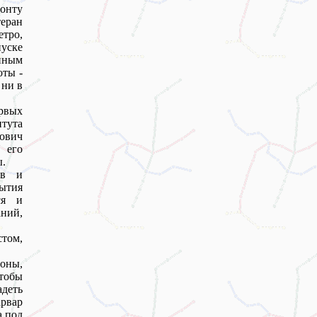
монту
еран
етро,
уске
нным
оты -
 ни в
ервых
итута
ович
 его
ы.
ев и
рытия
ся и
аний,
стом,
роны,
тобы
адеть
арвар
а под