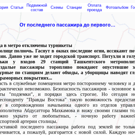
Подвижной
Оплата
ория
Статьи
Схемы
Cтанции
Фотоальбом
Го
состав
проезда
От последнего пассажира до первого…
да в метро отключены турникеты
олице полночь. Гаснут в окнах последние огни, иссякают п
н. Давно уже не ходит городской транспорт. Потухли и гол
ньки у входов 29 станций Ташкентского метрополит
оздалые пассажиры торопливо покидают опустевшие з
урные по станциям делают обходы, а уборщицы наводят гл
мраморных покрытиях...
сть в служебные помещения метро постороннему человеку и 
рактически невозможно. Безопасность пассажиров - основное 
оты "подземки", и порядки здесь строгие. Но сегодня н
респонденту "Правды Востока" такую возможность предостав
у в сопровождении начальника одного из отделов управл
ополитена Абдусаттора Махкамова и вижу своими глазами то
ежно укрыто от любопытных, - ночную работу важне
спортной артерии столицы.
оставкой последнего пассажира работа под землей не тольк
нчивается, а пожалуй, разгорается с новой силой. Каждую н