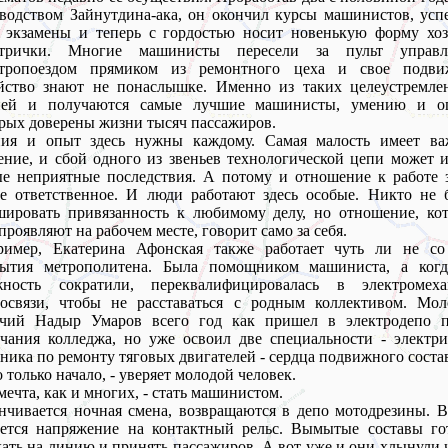
водством Зайнутдина-ака, он окончил курсы машинистов, ус
 экзамены и теперь с гордостью носит новенькую форму хоз
ктрички. Многие машинисты пересели за пульт управл
ктропоездом прямиком из ремонтного цеха и свое подви
яйство знают не понаслышке. Именно из таких целеустремле
ней и получаются самые лучшие машинисты, умению и о
рых доверены жизни тысяч пассажиров.
ния и опыт здесь нужны каждому. Самая малость имеет ва
ение, и сбой одного из звеньев технологической цепи может 
е неприятные последствия. А потому и отношение к работе 
е ответственное. И люди работают здесь особые. Никто не 
ировать привязанность к любимому делу, но отношение, кот
проявляют на рабочем месте, говорит само за себя.
ример, Екатерина Афонская также работает чуть ли не со
рытия метрополитена. Была помощником машиниста, а когд
жность сократили, переквалифицировалась в электромеха
иосвязи, чтобы не расставаться с родным коллективом. Мол
очий Надыр Умаров всего год как пришел в электродепо п
чания колледжа, но уже освоил две специальности - электр
ника по ремонту тяговых двигателей - сердца подвижного соста
о только начало, - уверяет молодой человек.
мечта, как и многих, - стать машинистом.
нчивается ночная смена, возвращаются в депо мотодрезины. 
ается напряжение на контактный рельс. Вымытые составы го
ать на линию и принять пассажиров. А вот уже и они хлынули 