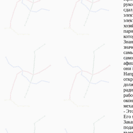
руко
сдал
эле
эле
хоз
пар
кото
Зна
знач
самы
само
афиш
они 
Нап
отк
дол
рад
раб
окон
меха
- Эт
Его 
Зака
под
выех