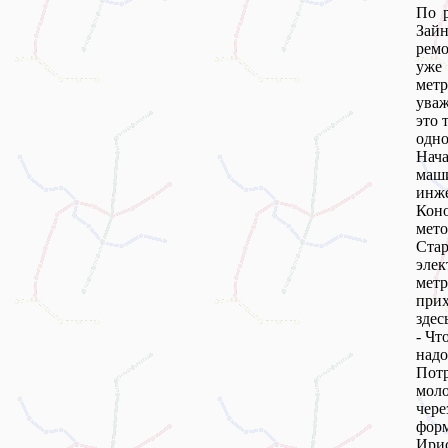
По р
Зай
ремо
уже 
мет
уваж
это 
одно
Нача
маши
инж
Кон
мето
Ста
элек
мет
прих
здес
- Чт
надо
Потр
мол
чере
форм
Ирис