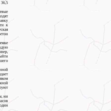
 36,5
евые
одят
равку
ти к
ская
бетон
иемке
аждую
онер,
выйти
ршего
иной
ыдает
сяком
жной
руют
м, ни
часов
 один