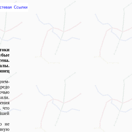
стевая
Ссылки
отоки
убые
ена.
алы.
янец
днем-
кредо
очью
или.
ения
, что
йшей
о не
очную