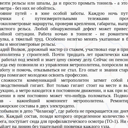
везти рельсы или шпалы, да и просто промыть тоннель - а это
метра - без них не обойтись.
тояние путей - в зоне особой заботы. Каждую ночь пут
одчики с путеизмерительными тележками прох
окилометровые маршруты, проверяя крепления, габариты, вып
тактного рельса. Любой обнаруженный дефект может привес
рийной ситуации. Работа ночью в тоннеле - не романтиче
улка, а тяжелый труд. Особенно нелегко менять укатанные в 
ы и многометровые рельсы.
адий Волков, дорожный мастер со стажем, участвовал еще в пр
ополитена у строителей. Почти тридцать лет практически к
 работал под землей и знает цену своему делу. Сейчас он пенси
огда ему позвонили из управления метрополитена, попросили 
аботу и помочь, отказываться не стал. Его опыт и знания ста
ера помогают молодежи освоить профессию.
сложности коммуникаций метрополитен затмит собой 
зводственный гигант. Вот только гигант стоит на месте и в
укцию, а метро находится в постоянном движении, и как при в
жении в нем постоянно может что-нибудь поломаться. Подви
тав - важнейший компонент метрополитена. Ремонти
ажирские составы в двух электродепо.
обывали в депо "Чиланзар", где работа не прекращается ни дне
ю. Каждый состав, позади которого определенное количество 
ега, поступает сюда для профилактического осмотра (ТО-1). Ни
ыйдет на линию без тщательной проверки каждого узла.