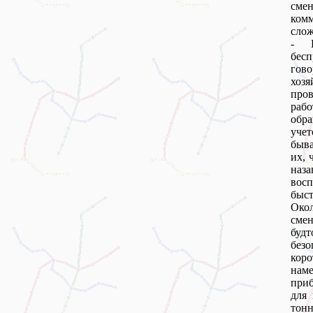
сме
ком
слож
- В
бесп
гово
хоз
пров
рабо
обр
уче
быва
их, 
наз
восп
быст
Окол
смен
будт
безо
кор
наме
при
для
тонн