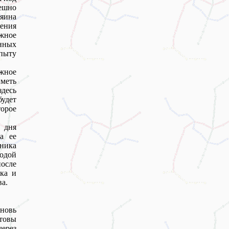
пешно
яина
ения
жное
нных
пыту
жное
иметь
здесь
будет
орое
 дня
а ее
ника
одой
осле
ика и
ва.
Вновь
товы
через