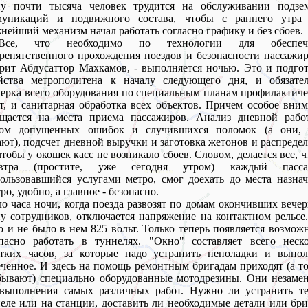
ну почти тысяча человек трудится на обслуживании подзе
муникаций и подвижного состава, чтобы с раннего утра 
нейший механизм начал работать согласно графику и без сбоев.
се, что необходимо по технологии для обеспеч
репятственного прохождения поездов и безопасности пассажир
рит Абдусаттор Махкамов, - выполняется ночью. Это и подго
яйства метрополитена к началу следующего дня, и обязател
ерка всего оборудования по специальным планам профилактич
т, и санитарная обработка всех объектов. Причем особое вни
ащается на места приема пассажиров. Анализ дневной рабо
том допущенных ошибок и случившихся поломок (а они, 
ют), подсчет дневной выручки и заготовка жетонов и распреде
чтобы у окошек касс не возникало сбоев. Словом, делается все, 
автра (простите, уже сегодня утром) каждый пасса
ользовавшийся услугами метро, смог доехать до места назна
ро, удобно, а главное - безопасно.
о часа ночи, когда поезда развозят по домам окончивших веч
у сотрудников, отключается напряжение на контактном рельсе
о и не было в нем 825 вольт. Только теперь появляется возмож
пасно работать в туннелях. "Окно" составляет всего неско
отких часов, за которые надо устранить неполадки и выпол
ченное. И здесь на помощь ремонтным бригадам приходят (а т
бывают) специально оборудованные мотодрезины. Они незаме
 выполнения самых различных работ. Нужно ли устранить те
еле или на станции, доставить ли необходимые детали или бри