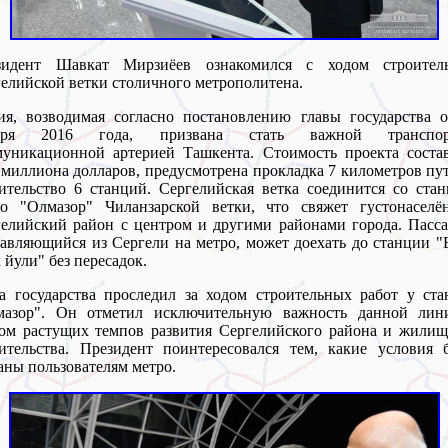
зидент Шавкат Мирзиёев ознакомился с ходом строитель
елийской ветки столичного метрополитена.
я, возводимая согласно постановлению главы государства о
бря 2016 года, призвана стать важной транспор
уникационной артерией Ташкента. Стоимость проекта состав
 миллиона долларов, предусмотрена прокладка 7 километров пу
ительство 6 станций. Сергелийская ветка соединится со ста
ро "Олмазор" Чиланзарской ветки, что свяжет густонаселё
елийский район с центром и другими районами города. Пасс
авляющийся из Сергели на метро, может доехать до станции 
 йули" без пересадок.
а государства проследил за ходом строительных работ у ст
мазор". Он отметил исключительную важность данной лин
ом растущих темпов развития Сергелийского района и жилищ
ительства. Президент поинтересовался тем, какие условия 
аны пользователям метро.