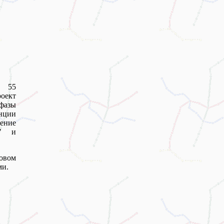
и 55
оект
 фазы
нции
жение
2" и
новом
ми.