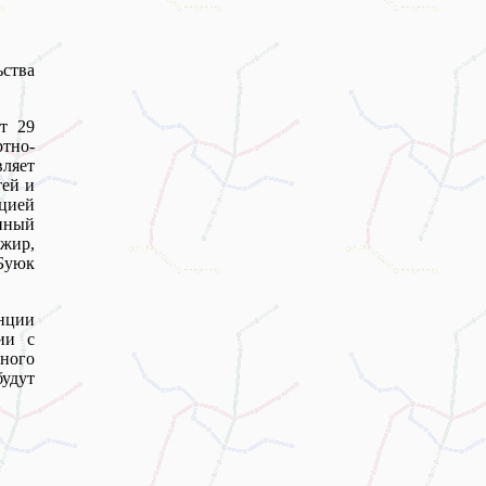
ства
т 29
тно-
ляет
тей и
нцией
нный
ажир,
"Буюк
анции
ии с
ного
будут