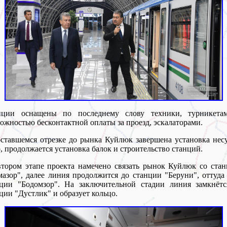
нции оснащены по последнему слову техники, турникета
ожностью бесконтактной оплаты за проезд, эскалаторами.
ставшемся отрезке до рынка Куйлюк завершена установка не
, продолжается установка балок и строительство станций.
тором этапе проекта намечено связать рынок Куйлюк со ста
азор", далее линия продолжится до станции "Беруни", оттуда
нции "Бодомзор". На заключительной стадии линия замкнётс
ции "Дустлик" и образует кольцо.