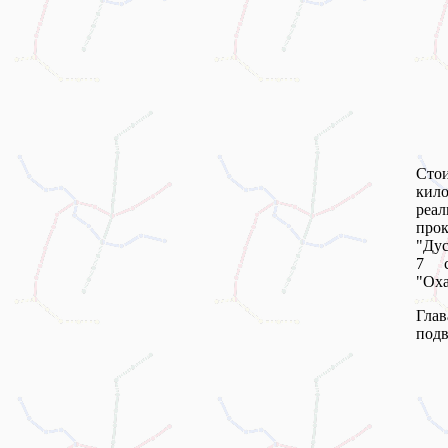
Сто
кило
реал
прок
"Дус
7 с
"Оха
Глав
подв