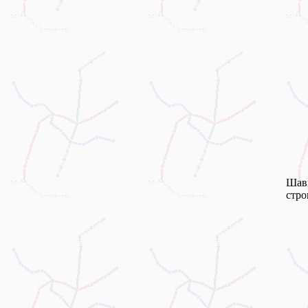
Шавк
стро