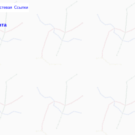
стевая
Ссылки
нта