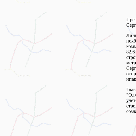
Пре
Серг
Лини
ноя
комм
82,6
стро
мет
Серг
отпр
ипак
Глав
"Ол
учёт
стро
созд