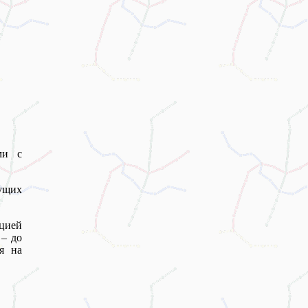
ми с
сущих
нцией
 – до
я на