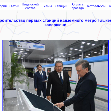
Подвижной
Оплата
ория
Статьи
Схемы
Cтанции
Фотоальбом
Го
состав
проезда
роительство первых станций надземного метро Ташке
завершено