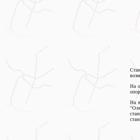
Ста
возм
На о
опор
На в
"Олм
ста
стан