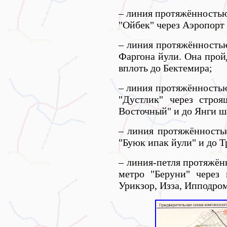
– линия протяжённостью
"Ойбек" через Аэропорт
– линия протяжённостью
Фаргона йули. Она прой
вплоть до Бектемира;
– линия протяжённостью
"Дустлик" через стро
Восточный" и до Янги ш
– линия протяжённость
"Буюк ипак йули" и до Т
– линия-петля протяжён
метро "Беруни" через
Урикзор, Изза, Ипподром