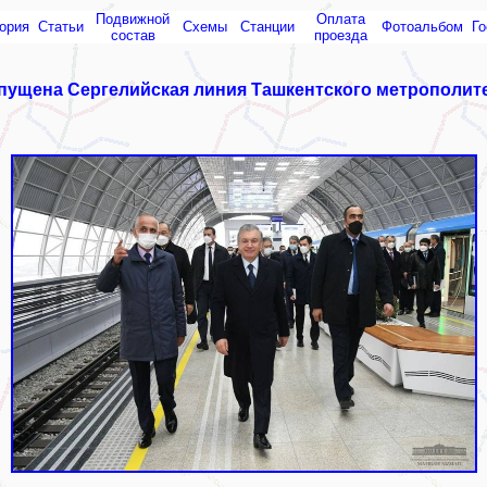
Подвижной
Оплата
ория
Статьи
Схемы
Cтанции
Фотоальбом
Го
состав
проезда
пущена Сергелийская линия Ташкентского метрополит