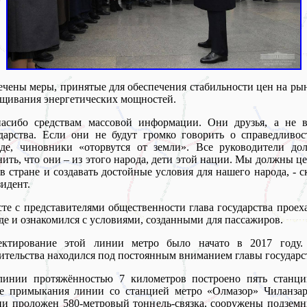
чены меры, принятые для обеспечения стабильности цен на ры
щивания энергетических мощностей.
пасибо средствам массовой информации. Они друзья, а не в
дарства. Если они не будут громко говорить о справедливо
вде, чиновники «оторвутся от земли». Все руководители до
ить, что они – из этого народа, дети этой нации. Мы должны ц
в стране и создавать достойные условия для нашего народа, - с
идент.
те с представителями общественности глава государства проех
де и ознакомился с условиями, созданными для пассажиров.
ектирование этой линии метро было начато в 2017 году.
ительства находился под постоянным вниманием главы государс
линии протяжённостью 7 километров построено пять станци
те примыкания линии со станцией метро «Олмазор» Чиланзар
и проложен 580-метровый тоннель-связка, сооружены подзем