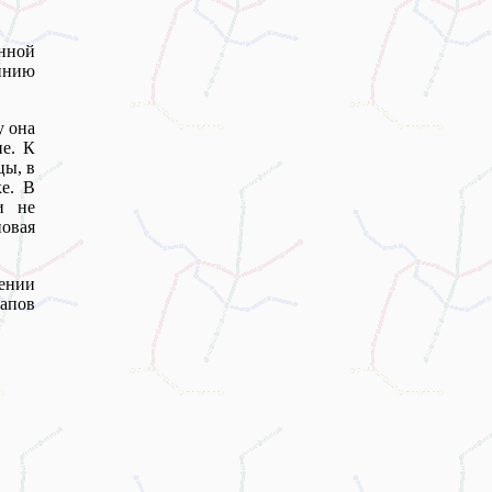
нной
Линию
у она
ие. К
цы, в
е. В
и не
новая
ении
апов