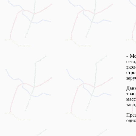
- Мо
сего
эко
стро
зару
Дан
тра
мас
заво
През
одно