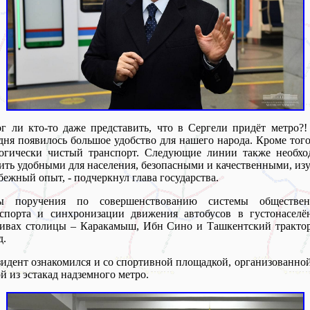
г ли кто-то даже представить, что в Сергели придёт метро?!
дня появилось большое удобство для нашего народа. Кроме того
логически чистый транспорт. Следующие линии также необхо
ить удобными для населения, безопасными и качественными, из
бежный опыт, - подчеркнул глава государства.
ы поручения по совершенствованию системы обществен
нспорта и синхронизации движения автобусов в густонаселё
сивах столицы – Каракамыш, Ибн Сино и Ташкентский тракто
д.
идент ознакомился и со спортивной площадкой, организованно
й из эстакад надземного метро.