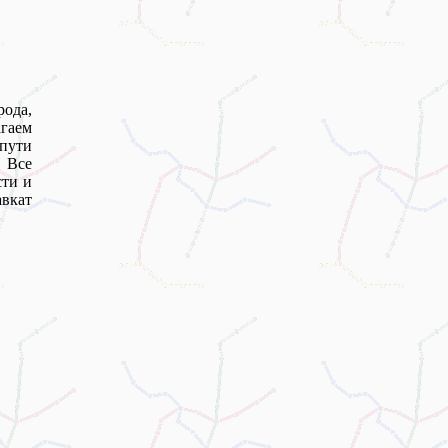
рода,
агаем
 пути
 Все
сти и
вкат