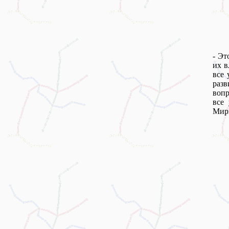
- Эт
их в
все 
разв
вопр
все
Мирз