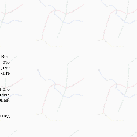
 Вот,
, это
димо
учить
ного
нных
рный
й под