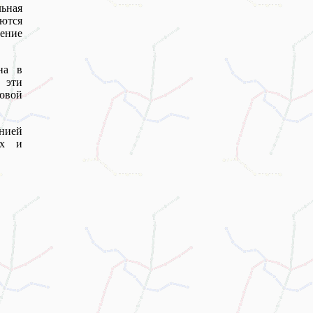
ьная
аются
шение
на в
 эти
овой
нией
ых и