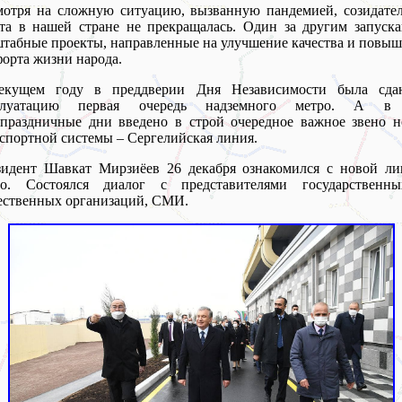
отря на сложную ситуацию, вызванную пандемией, созидател
та в нашей стране не прекращалась. Один за другим запуск
табные проекты, направленные на улучшение качества и повы
орта жизни народа.
екущем году в преддверии Дня Независимости была сда
плуатацию первая очередь надземного метро. А в
праздничные дни введено в строй очередное важное звено н
спортной системы – Сергелийская линия.
зидент Шавкат Мирзиёев 26 декабря ознакомился с новой ли
ро. Состоялся диалог с представителями государственн
ественных организаций, СМИ.