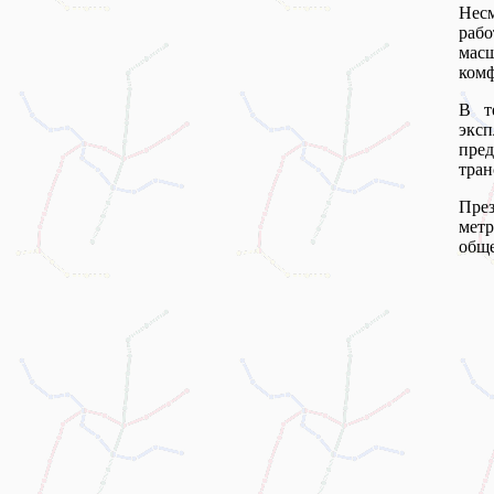
Несм
рабо
масш
комф
В т
экс
пред
тран
Пре
мет
общ