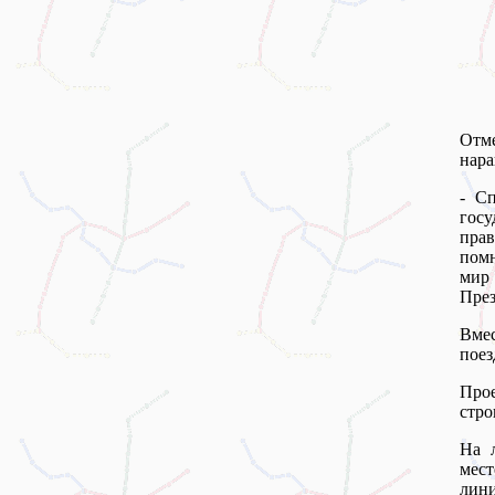
Отме
нара
- С
госу
пра
помн
мир 
През
Вмес
поез
Про
стро
На 
мес
лини