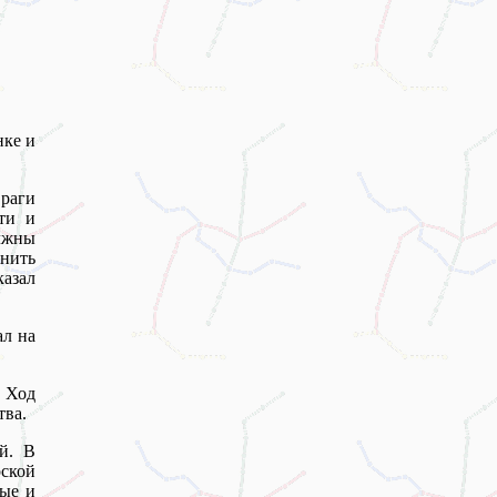
нке и
раги
сти и
лжны
енить
казал
ал на
 Ход
тва.
й. В
ской
ные и