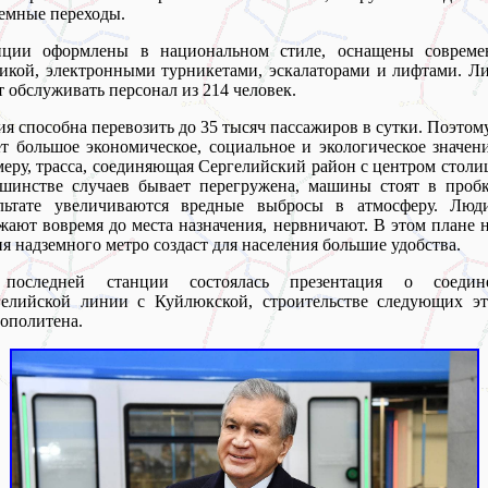
емные переходы.
нции оформлены в национальном стиле, оснащены совреме
икой, электронными турникетами, эскалаторами и лифтами. 
т обслуживать персонал из 214 человек.
я способна перевозить до 35 тысяч пассажиров в сутки. Поэтом
т большое экономическое, социальное и экологическое значен
еру, трасса, соединяющая Сергелийский район с центром столи
шинстве случаев бывает перегружена, машины стоят в пробк
ультате увеличиваются вредные выбросы в атмосферу. Люд
жают вовремя до места назначения, нервничают. В этом плане 
я надземного метро создаст для населения большие удобства.
последней станции состоялась презентация о соедин
гелийской линии с Куйлюкской, строительстве следующих эт
ополитена.