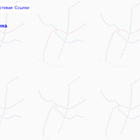
стевая
Ссылки
ена