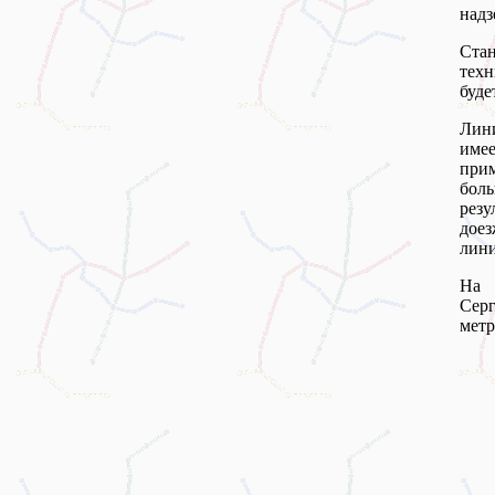
надз
Ста
техн
буде
Лини
имее
прим
боль
рез
доез
лини
На 
Сер
метр