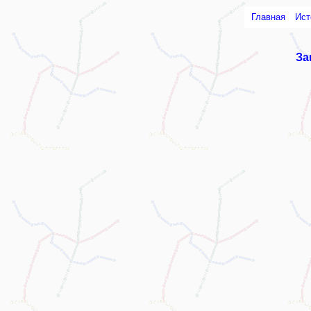
Главная
Ист
За