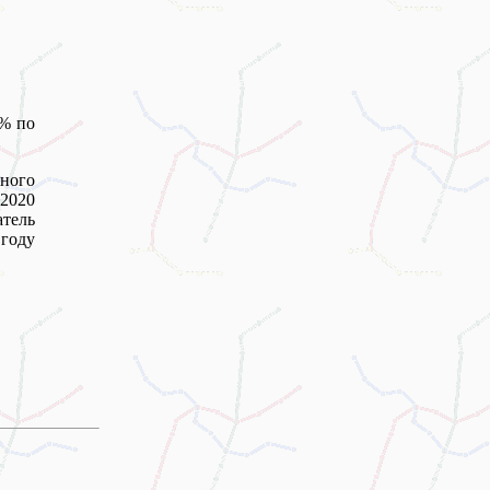
2% по
нного
 2020
атель
 году