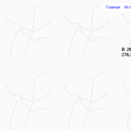
Главная
Ист
В 2
270,