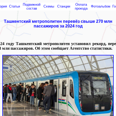
Подвижной
Оплата
ория
Статьи
Схемы
Cтанции
Фотоальбом
Го
состав
проезда
Ташкентский метрополитен перевёз свыше 270 млн
пассажиров за 2024 год
024 году Ташкентский метрополитен установил рекорд, пере
3 млн пассажиров. Об этом сообщает Агентство статистики.