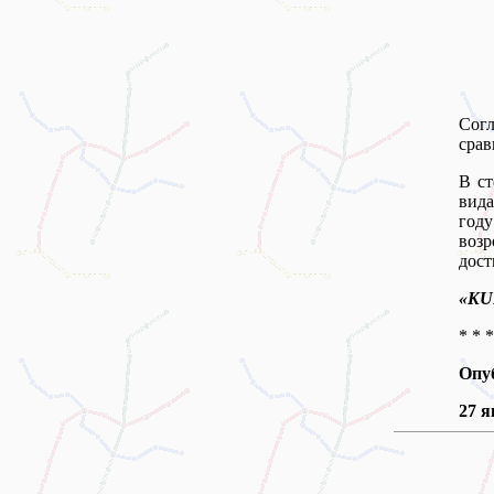
Сог
срав
В ст
вида
году
возр
дост
«KU
* * *
Опу
27 я