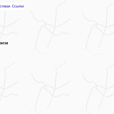
стевая
Ссылки
везя