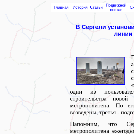
Подвижной
Главная
История
Статьи
С
состав
В Сергели установ
линии
а
один из пользоват
строительства новой
метрополитена. По е
возведены, третья - под
Напомним, что Сер
метрополитена ежегодн