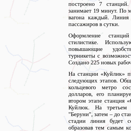
построено 7 станций.
занимает 19 минут. По 
вагона каждый. Линия
пассажиров в сутки.
Оформление станци
стилистике. Использу
повышающие удобст
турникеты с возможнос
Создано 225 новых рабоч
На станции «Куйлик» п
следующих этапов. Общ
кольцевого метро со
долларов, его планиру
втором этапе станция «
Куйлюк. На третьем 
"Беруни", затем – до с
стадии линия будет с
образовав тем самым к