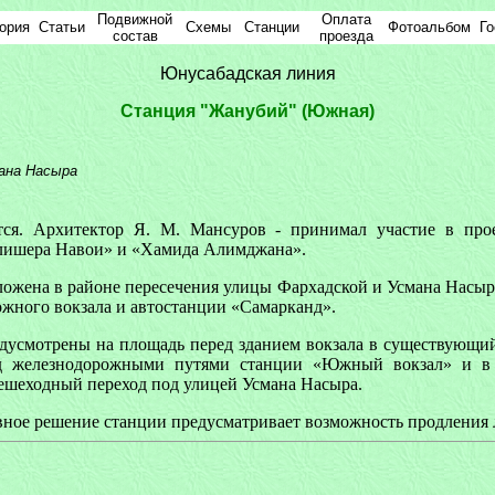
Подвижной
Оплата
ория
Статьи
Схемы
Cтанции
Фотоальбом
Го
состав
проезда
Юнусабадская линия
Cтанция "Жанубий" (Южная)
ана Насыра
тся. Архитектор Я. М. Мансуров - принимал участие в про
лишера Навои» и «Хамида Алимджана».
ложена в районе пересечения улицы Фархадской и Усмана Насы
жного вокзала и автостанции «Самарканд».
дусмотрены на площадь перед зданием вокзала в существующи
д железнодорожными путями станции «Южный вокзал» и в
ешеходный переход под улицей Усмана Насыра.
ное решение станции предусматривает возможность продления 