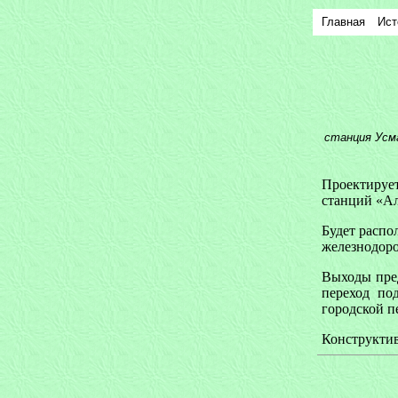
Главная
Ист
станция Усм
Проектируе
станций «А
Будет распо
железнодоро
Выходы пре
переход по
городской п
Конструктив