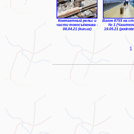
Контактный рельс и
Вагон 8755 на с
части токосъёмника -
№ 1 (Чаштепа
08.04.21 (kun.uz)
19.05.21 (podrobn
1