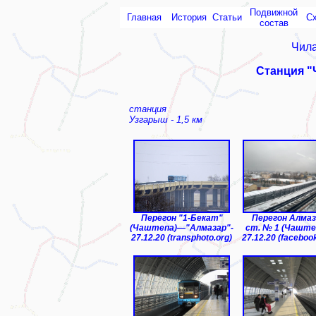
Подвижной
Главная
История
Статьи
С
состав
Чила
Станция "
станция
Узгарыш - 1,5 км
Перегон "1-Бекат"
Перегон Алмаз
(Чаштепа)—"Алмазар"-
ст. № 1 (Чашт
27.12.20 (transphoto.org)
27.12.20 (faceboo