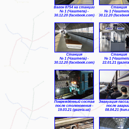
Вагон 8754 на станции
Станция
№ 1 (Чаштепа) -
№ 1 (Чаштепа
30.12.20 (facebook.com)
30.12.20 (faceboo
Станция
Станция
№ 1 (Чаштепа) -
№ 1 (Чаштепа
30.12.20 (facebook.com)
22.01.21 (gazeta
Повреждённый состав
Эвакуация пасса
после столкновения -
после аварии
19.03.21 (gazeta.uz)
08.04.21 (kun.