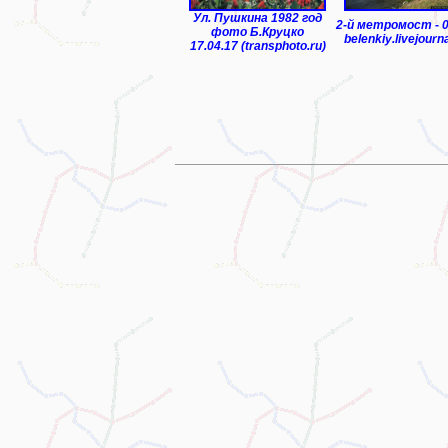
Ул. Пушкина 1982 год
2-й метромост - 0
фото Б.Круцко
belenkiy.livejourn
17.04.17 (transphoto.ru)