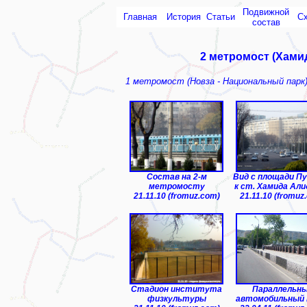
Подвижной
Главная
История
Статьи
С
состав
2 метромост (Хами
1 метромост (Новза - Национальный парк
Состав на 2-м
Вид с площади П
метромосту
к ст. Хамида Ал
21.11.10 (fromuz.com)
21.11.10 (fromuz
Стадион института
Параллельн
физкультуры
автомобильный