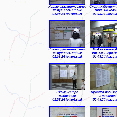
Новый указатель линии
Схема Узбекиста
на путевой стене
линии на коло
01.08.24 (gazeta.uz)
01.08.24 (gazeta
Новый указатель линии
Вид на перехо
на путевой стене
ст. Алишера Н
01.08.24 (gazeta.uz)
01.08.24 (gazeta
Схема метро
Правила пользо
в переходе
в переходе
01.08.24 (gazeta.uz)
01.08.24 (gazeta