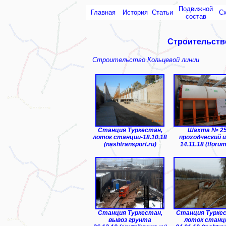
Подвижной
Главная
История
Статьи
С
состав
Строительств
Строительство Кольцевой линии
Станция Туркестан,
Шахта № 25
лоток станции-18.10.18
проходческий
(nashtransport.ru)
14.11.18 (tforum
Станция Туркестан,
Станция Турке
вывоз грунта
лоток станц