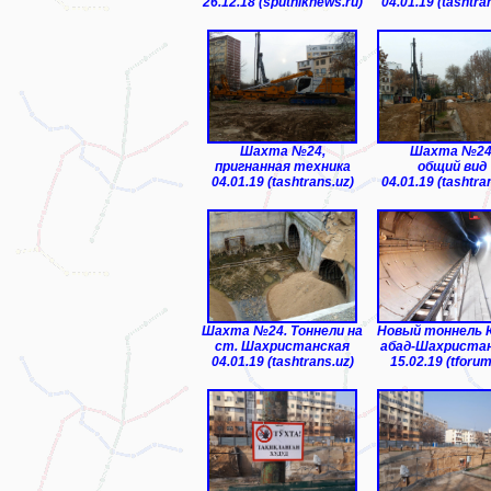
26.12.18 (sputniknews.ru)
04.01.19 (tashtra
Шахта №24,
Шахта №24
пригнанная техника
общий вид
04.01.19 (tashtrans.uz)
04.01.19 (tashtra
Шахта №24. Тоннели на
Новый тоннель 
ст. Шахристанская
абад-Шахриста
04.01.19 (tashtrans.uz)
15.02.19 (tforum