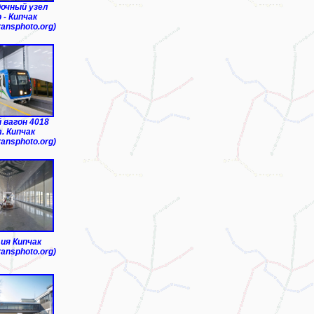
очный узел
 - Кипчак
ransphoto.org)
 вагон 4018
. Кипчак
ransphoto.org)
ия Кипчак
ransphoto.org)