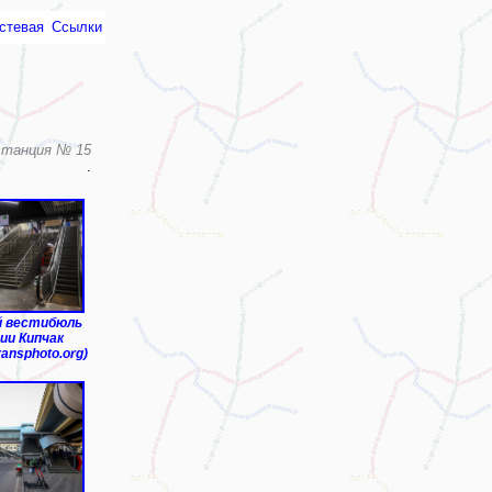
стевая
Ссылки
станция № 15
.
й вестибюль
ии Кипчак
ransphoto.org)