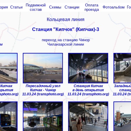
Подвижной
Оплата
ория
Статьи
Схемы
Cтанции
Фотоальбом
Го
состав
проезда
Кольцевая линия
Станция "Кипчок" (Кипчак)-3
переход на станцию Чинор
км
Чиланзарской линии
Кипчак
Пересадочный узел
Cтанция Кипчак
Западны
ткрытия
Кипчак - Чинор
в день открытия
станц
nsphoto.org)
11.03.24 (transphoto.org)
11.03.24 (transphoto.org)
11.03.24 (t