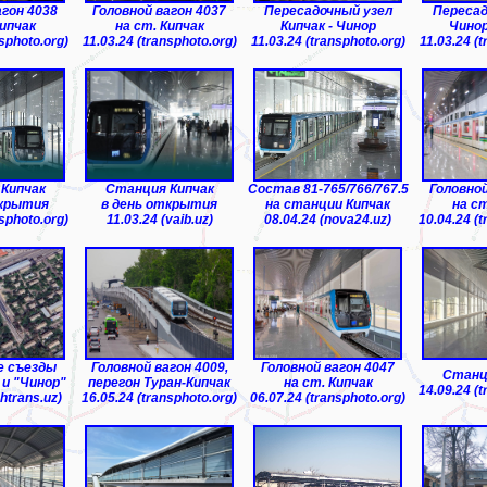
агон 4038
Головной вагон 4037
Пересадочный узел
Пересад
Кипчак
на ст. Кипчак
Кипчак - Чинор
Чинор
nsphoto.org)
11.03.24 (transphoto.org)
11.03.24 (transphoto.org)
11.03.24 (t
Кипчак
Cтанция Кипчак
Cостав 81-765/766/767.5
Головной
ткрытия
в день открытия
на станции Кипчак
на ст
nsphoto.org)
11.03.24 (vaib.uz)
08.04.24 (nova24.uz)
10.04.24 (t
 съезды
Головной вагон 4009,
Головной вагон 4047
Cтанц
 и "Чинор"
перегон Туран-Кипчак
на ст. Кипчак
14.09.24 (t
htrans.uz)
16.05.24 (transphoto.org)
06.07.24 (transphoto.org)