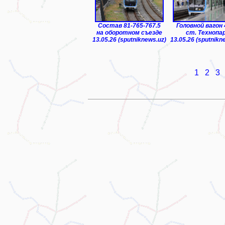
Состав 81-765-767.5
Головной вагон
на оборотном съезде
ст. Технопа
13.05.26 (sputniknews.uz)
13.05.26 (sputnikn
1
2
3