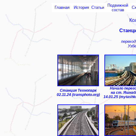
Подвижной
Главная
История
Статьи
С
состав
Ко
Станци
перехо
Узб
Начало перег
Станция Технопарк
на ст. Яшнаб
02.11.24 (transphoto.org)
14.01.25 (mytashk