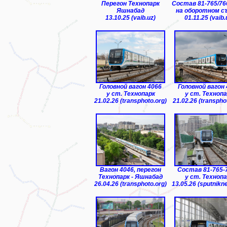
Перегон Технопарк
Состав 81-765/766
Яшнабад
на оборотном с
13.10.25 (vaib.uz)
01.11.25 (vaib.
Головной вагон 4066
Головной вагон
у ст. Технопарк
у ст. Технопа
21.02.26 (transphoto.org)
21.02.26 (transpho
Вагон 4046, перегон
Состав 81-765-
Технопарк - Яшнабад
у ст. Технопа
26.04.26 (transphoto.org)
13.05.26 (sputnikn