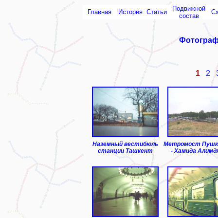
Подвижной
Главная
История
Статьи
С
состав
Фотограф
1
2
Наземный вестибюль
Метромост Пушк
станции Ташкент
- Хамида Алимд