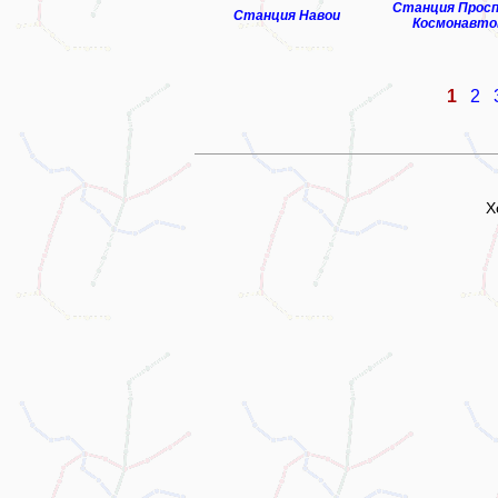
Станция Прос
Станция Навои
Космонавто
1
2
Х