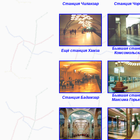
Станция Чиланзар
Станция Чор
Бывшая стан
Ещё станция Хамза
Комсомольск
Бывшая стан
Станция Бадамзар
Максима Горьк