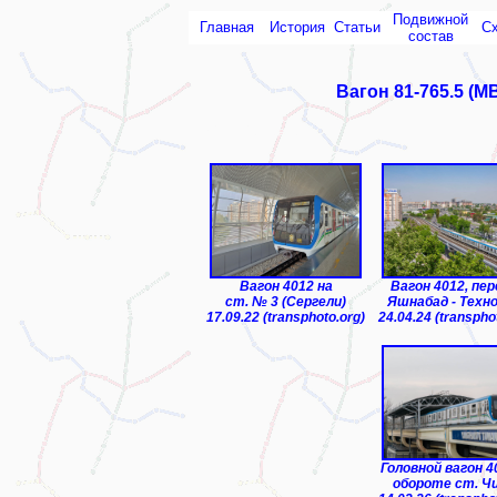
Подвижной
Главная
История
Статьи
С
состав
Вагон 81-765.5 (М
ТЧ-1 "Чиланзар"
Вагон 4012 на
Вагон 4012, пер
ст. № 3 (Сергели)
Яшнабад - Техн
17.09.22 (transphoto.org)
24.04.24 (transpho
Головной вагон 4
обороте ст. Ч