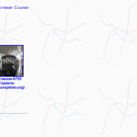
стевая
Ссылки
монтное депо"
 вагон 8755
Сергели
ransphoto.org)