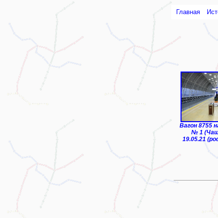
Главная
Ист
ТЧ-2 "Узбеки
Вагон 8755 
№ 1 (Ча
19.05.21 (po