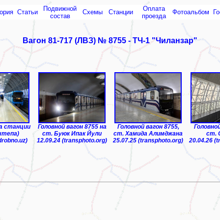
Подвижной
Оплата
ория
Статьи
Схемы
Cтанции
Фотоальбом
Го
состав
проезда
Вагон 81-717 (ЛВЗ) № 8755 - ТЧ-1 "Чиланзар"
стан"
ТЧ-3 "Ре
на станции
Головной вагон 8755 на
Головной вагон 8755,
Головной
штепа)
ст. Буюк Ипак Йули
ст. Хамида Алимджана
ст. 
drobno.uz)
12.09.24 (transphoto.org)
25.07.25 (transphoto.org)
20.04.26 (t