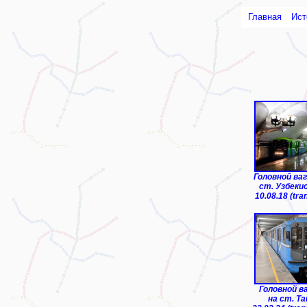
Главная
Ист
ТЧ-1 "Чиланз
Головной ваг
ст. Узбеки
10.08.18 (tra
Головной в
на ст. Т