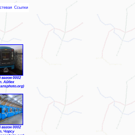
стевая
Ссылки
монтное депо"
 вагон 0002
т. Айбек
ransphoto.org)
 вагон 0002
т. Чорсу