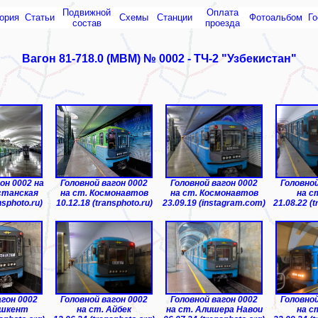
Подвижной
Оплата
ория
Статьи
Схемы
Cтанции
Фотоальбом
Го
состав
проезда
Вагон 81-718.0 (МВМ) № 0002 - ТЧ-2 "Узбекистан"
ар"
ТЧ-3 "Ре
он 0002 на
Головной вагон 0002
Головной вагон 0002
Головной
станская
на ст. Космонавтов
на ст. Космонавтов
на с
nsphoto.ru)
10.12.18 (transphoto.ru)
23.09.19 (instagram.com)
21.08.22 (t
агон 0002
Головной вагон 0002
Головной вагон 0002
Головной
ашкент
на ст. Айбек
на ст. Алишера Навои
на с