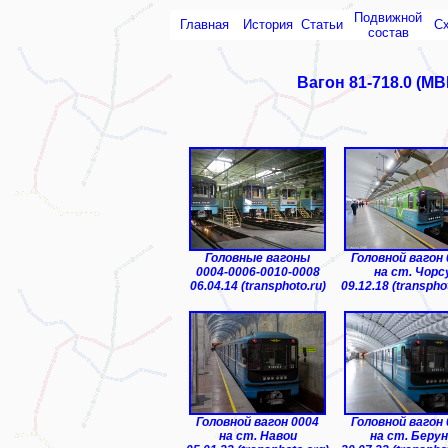
Подвижной
Главная
История
Статьи
С
состав
Вагон 81-718.0 (МВ
ТЧ-1 "Чиланзар"
Головные вагоны
Головной вагон
0004-0006-0010-0008
на ст. Чорс
06.04.14 (transphoto.ru)
09.12.18 (transpho
Головной вагон 0004
Головной вагон
на ст. Навои
на ст. Беру