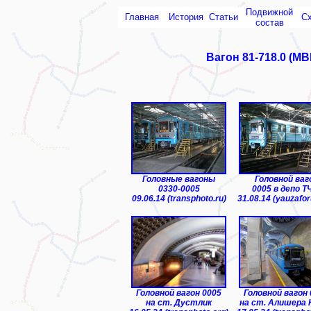
Подвижной
Главная
История
Статьи
С
состав
Вагон 81-718.0 (МВ
ТЧ-1 "Чиланзар"
Головные вагоны
Головной ваг
0330-0005
0005 в депо Т
09.06.14 (transphoto.ru)
31.08.14 (yauzafor
Головной вагон 0005
Головной вагон
на ст. Дустлик
на ст. Алишера 