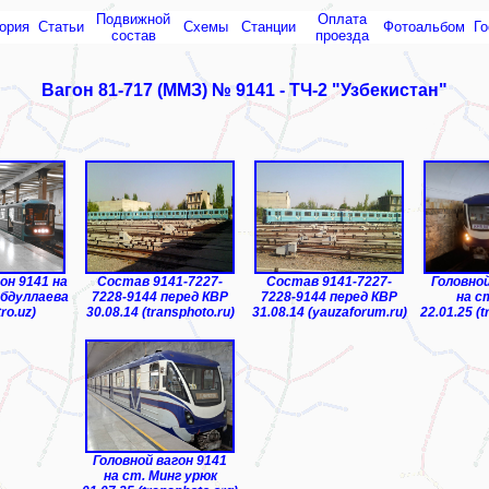
Подвижной
Оплата
ория
Статьи
Схемы
Cтанции
Фотоальбом
Го
состав
проезда
Вагон 81-717 (ММЗ) № 9141 - ТЧ-2 "Узбекистан"
ар"
ТЧ-3 "Ре
он 9141 на
Состав 9141-7227-
Состав 9141-7227-
Головной
Абдуллаева
7228-9144 перед КВР
7228-9144 перед КВР
на с
ro.uz)
30.08.14 (transphoto.ru)
31.08.14 (yauzaforum.ru)
22.01.25 (t
Головной вагон 9141
на ст. Минг урюк