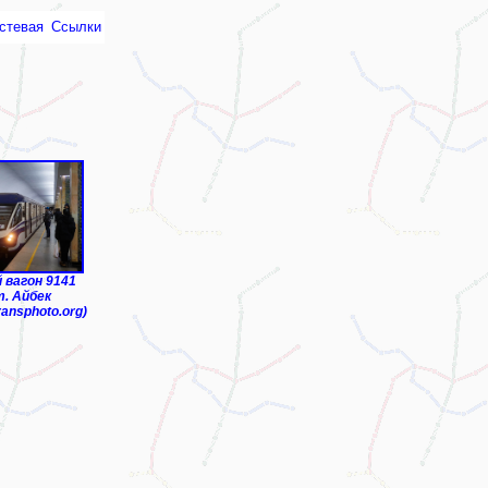
стевая
Ссылки
монтное депо"
 вагон 9141
т. Айбек
ransphoto.org)