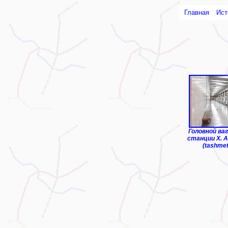
Главная
Ист
ТЧ-1 "Чиланз
Головной ваг
станции Х. 
(tashmet