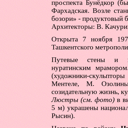
проспекта Бунёдкор (б
Фархадская. Возле ста
бозори» - продуктовый б
Архитекторы: В. Качурин
Открыта 7 ноября 197
Ташкентского метрополи
Путевые стены и к
нуратинским мрамором
(художники-скульптор
Ментеле, М. Озолинь
созидательную жизнь, ку
Люстры (см. фото)
в в
5 м) украшены национа
Рысин).