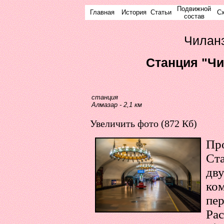
Подвижной
Главная
История
Статьи
С
состав
Чилан
Cтанция "Чи
станция
Алмазар - 2,1 км
Увеличить фото (872 Кб)
Про
Ст
дв
ко
пер
Ра