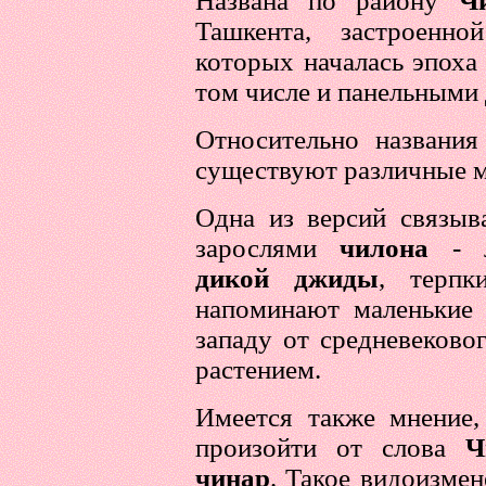
Названа по району
Ч
Ташкента, застроенн
которых началась эпоха
том числе и панельными
Относительно названия
существуют различные м
Одна из версий связыва
зарослями
чилона
- л
дикой джиды
, терпк
напоминают маленькие 
западу от средневеково
растением.
Имеется также мнение,
произойти от слова
Ч
чинар
. Такое видоизме