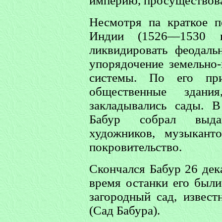
империю, просуществова
Несмотря па краткое п
Индии (1526—1530 г
ликвидировать феодаль
упорядочение земельно
системы. По его при
общественные здания
закладывались сады. 
Бабур собрал выдаю
художников, музыкант
покровительство.
Скончался Бабур 26 дек
время останки его были
загородный сад, извест
(Сад Бабура).