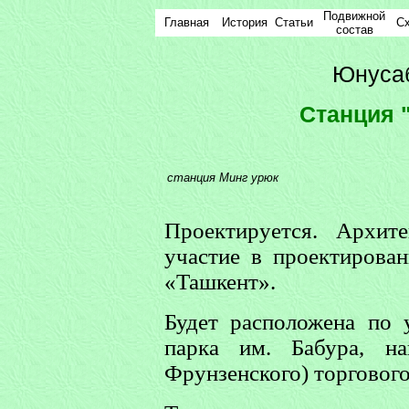
Подвижной
Главная
История
Статьи
С
состав
Юнусаб
Cтанция 
станция Минг урюк
Проектируется. Архит
участие в проектирован
«Ташкент».
Будет расположена по 
парка им. Бабура, на
Фрунзенского) торгового