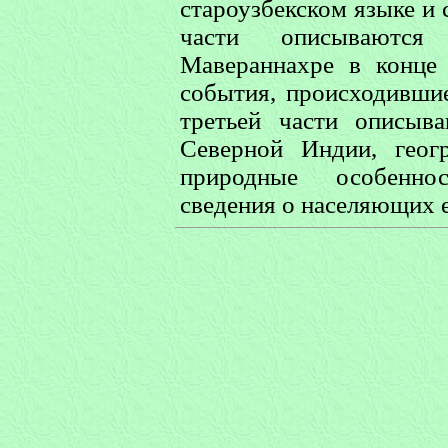
староузбекском языке и 
части описываются
Мавераннахре в конце
события, происходившие
третьей части описыв
Северной Индии, геог
природные особеннос
сведения о населяющих е