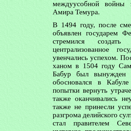
междуусобной войны 
Амира Темура.
В 1494 году, после сме
объявлен государем Ф
стремился создать
централизованное гос
увенчались успехом. По
ханом в 1504 году Сам
Бабур был вынужден 
обосновался в Кабуле
попытки вернуть утраче
также оканчивались не
также не принесли успе
разгрома делийского сул
стал правителем Сев