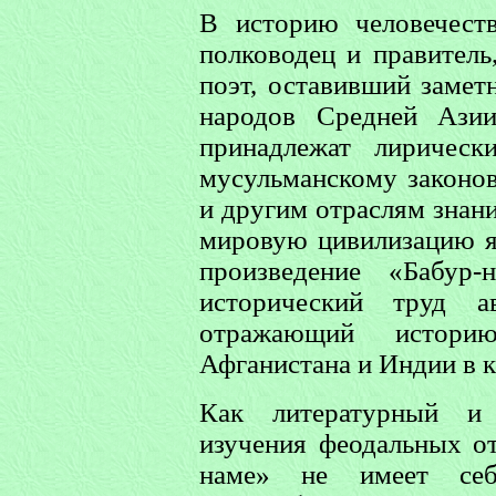
В историю человечест
полководец и правитель
поэт, оставивший замет
народов Средней Ази
принадлежат лирическ
мусульманскому законов
и другим отраслям знан
мировую цивилизацию яв
произведение «Бабур
исторический труд ав
отражающий истори
Афганистана и Индии в 
Как литературный и 
изучения феодальных от
наме» не имеет се