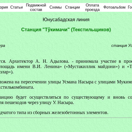
Подвижной
Оплата
ория
Статьи
Схемы
Cтанции
Фотоальбом
Го
состав
проезда
Юнусабадская линия
Cтанция "Тўкимачи" (Текстильщиков)
ура
станция У
тся. Архитектор А. Н. Адылова. - принимала участие в про
лощадь имени В.И. Ленина» («Мустакиллик майдони») и «
злар»).
оложена на пересечении улицы Усмана Насыра с улицами Муким
кстилькомбината.
анцию будет осуществляться по существующему и вновь с
ля пешеходов через улицу У. Насыра.
дчатого типа из сборных железобетонных элементов.