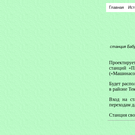
Главная
Ист
станция Баб
Проектируе
станций «П
(«Машинасо
Будет расп
в районе Те
Вход на ст
переходам д
Станция сво