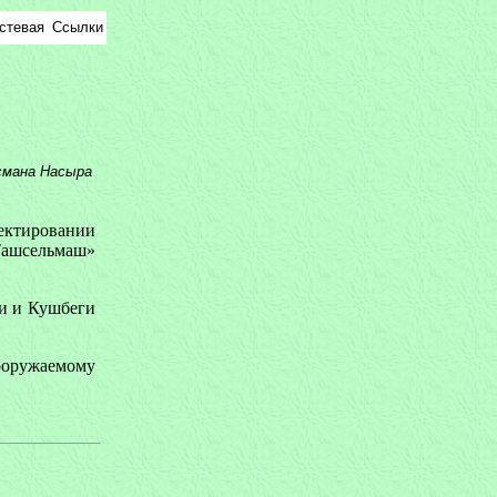
стевая
Ссылки
смана Насыра
ектировании
Ташсельмаш»
и и Кушбеги
ооружаемому