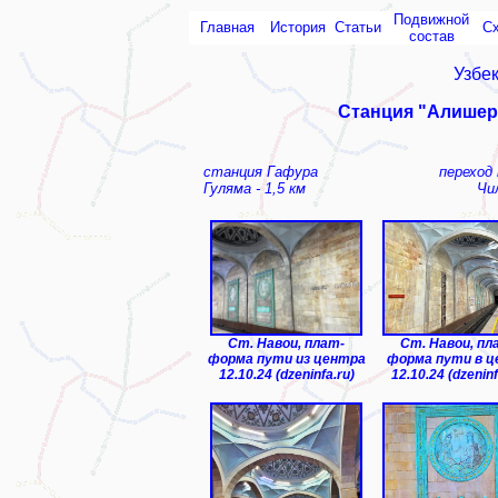
Подвижной
Главная
История
Статьи
С
состав
Узбе
Станция "Алишер
станция Гафура
переход
Гуляма - 1,5 км
Чи
Ст. Навои, плат-
Ст. Навои, пл
форма пути из центра
форма пути в 
12.10.24 (dzeninfa.ru)
12.10.24 (dzeninf