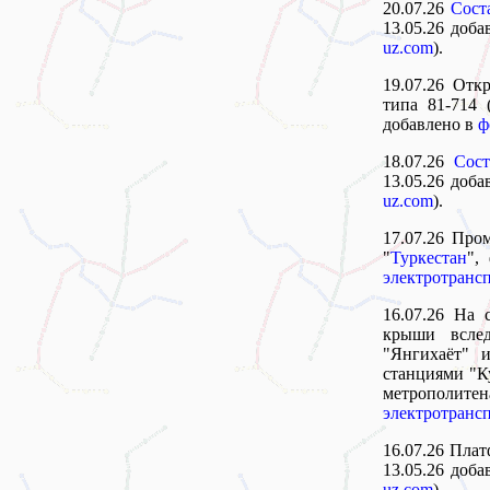
20.07.26
Сост
13.05.26 доб
uz.com
).
19.07.26 Отк
типа 81-714 
добавлено в
ф
18.07.26
Сост
13.05.26 доб
uz.com
).
17.07.26 Пр
"
Туркестан
",
электротранс
16.07.26 На 
крыши вслед
"Янгихаёт" 
станциями "К
метрополите
электротранс
16.07.26 Пла
13.05.26 доб
uz.com
).