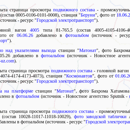
рыта страница просмотра
подвижного состава
- промежуточн
 (состав 0005-0106-0101-0008), станция "
Беруни
", фото от
18.06.
сточник - ресурс "
Городской электротранспорт
").
ловной вагон
4005
типа 81-765.5 (состав 4005-4105-4106-4
фото от
06.06.26
добавлено в
фотоальбом
(источник - ресу
порт
").
о над указателями выхода
станции "
Матонат
", фото Бахром
.05.26 добавлено в
фотоальбом
(источник - Новостное агентс
-uz.com
).
рыта страница просмотра
подвижного состава
- головной ваго
 4074-4174-4173-4073), станция "
Космонавтов
", фото от
01.06.2
сточник - ресурс "
Городской электротранспорт
").
а на платформе
станции "
Матонат
", фото Бахрома Хатамова
авлено в
фотоальбом
(источник - Новостное агентство Sputnik -
рыта страница просмотра
подвижного состава
- промежуточны
 (состав 10028-11017-11018-10029),
фото заводской таблички
А
обавлены в фотоальбом (источник - ресурс "
Городской электротра