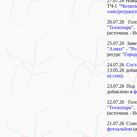
27.07.26 Новы
ТЧ-1 "
Чиланз
электротранс
26.07.26 Го
"
Технопарк
"
(источник - Н
25.07.26 Зам
"
Алмаз
" - "
Ро
ресурс "
Город
24.07.26
Сост
13.05.26 доб
uz.com
).
23.07.26 Под 
добавлено в
ф
22.07.26 Го
"
Технопарк
"
(источник - Н
21.07.26 Ста
фотоальбом
(и