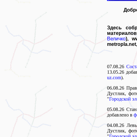
Добр
Здесь соб
материалов 
Величко
), w
metropla.net
07.08.26
Сост
13.05.26 доб
uz.com
).
06.08.26 Пра
Дустлик, фо
"
Городской э
05.08.26 Стан
добавлено в
ф
04.08.26 Лев
Дустлик, фо
"
Городской э