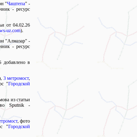
он "
Чаштепа
" -
чник - ресурс
ьи от 04.02.26
ews-uz.com
).
он "Алмазар" -
чник - ресурс
6 добавлено в
),
3 метромост
,
рс "
Городской
мова из статьи
во Sputnik -
етромост
, фото
рс "
Городской