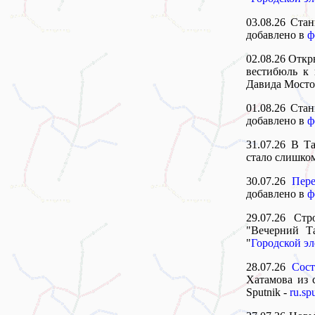
03.08.26 Стан
добавлено в
ф
02.08.26 Откр
вестибюль к 
Давида Мосто
01.08.26 Стан
добавлено в
ф
31.07.26 В Т
стало слишком
30.07.26
Пер
добавлено в
ф
29.07.26 Стр
"Вечерний Т
"
Городской э
28.07.26
Сост
Хатамова из 
Sputnik -
ru.sp