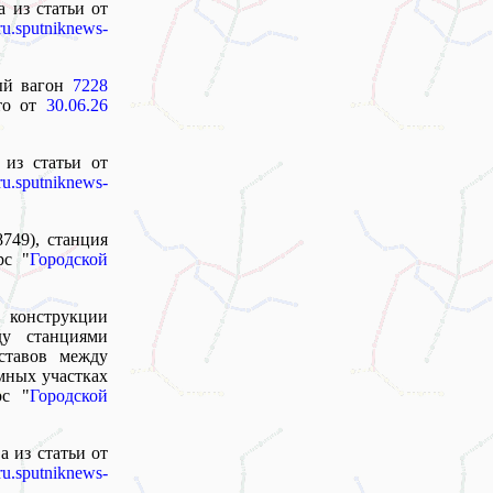
а из статьи от
ru.sputniknews-
ый вагон
7228
то от
30.06.26
 из статьи от
ru.sputniknews-
749), станция
рс "
Городской
й конструкции
ду станциями
ставов между
мных участках
рс "
Городской
а из статьи от
ru.sputniknews-