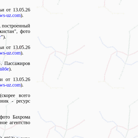
ьи от 13.05.26
ews-uz.com
).
, построенный
кистан", фото
т
").
ьи от 13.05.26
ews-uz.com
).
». Пассажиров
айбе
).
и от 13.05.26
ews-uz.com
).
скорее всего
ник - ресурс
 фото Бахрома
ное агентство