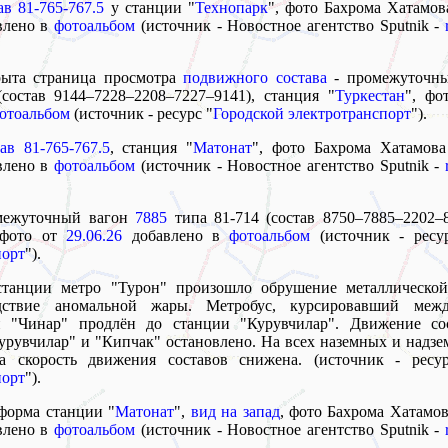
ав 81-765-767.5
у станции "
Технопарк
", фото Бахрома Хатамов
авлено в
фотоальбом
(источник - Новостное агентство Sputnik -
рыта страница просмотра
подвижного состава
- промежуточн
(состав 9144–7228–2208–7227–9141), станция "
Туркестан
", фо
отоальбом
(источник - ресурс "
Городской электротранспорт
").
ав 81-765-767.5
, станция "
Матонат
", фото Бахрома Хатамова
авлено в
фотоальбом
(источник - Новостное агентство Sputnik -
омежуточный вагон
7885
типа 81-714 (состав 8750–7885–2202–8
 фото от
29.06.26
добавлено в
фотоальбом
(источник - ресу
порт
").
станции метро "Турон" произошло обрушение металлическо
ствие аномальной жары. Метробус, курсировавший меж
и "Чинар" продлён до станции "Курувчилар". Движение со
урувчилар" и "Кипчак" остановлено. На всех наземных и надзе
на скорость движения составов снижена. (источник - ресу
порт
").
тформа станции "
Матонат
",
вид на запад
, фото Бахрома Хатамов
авлено в
фотоальбом
(источник - Новостное агентство Sputnik -