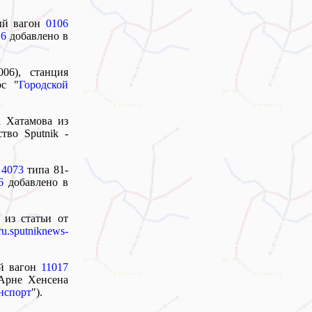
ый вагон
0106
26
добавлено в
006), станция
рс "
Городской
а Хатамова из
тво Sputnik -
н
4073
типа 81-
6
добавлено в
 из статьи от
ru.sputniknews-
й вагон
11017
рне Хенсена
нспорт
").