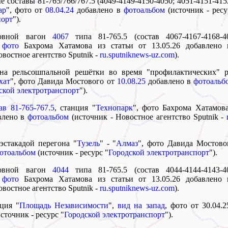
е составы 81-765/766/767.5 (4049-4149-4150-4050; 4051-4151-415
ар
", фото от
08.04.24
добавлено в
фотоальбом
(источник - ресу
порт
").
ловной вагон
4067
типа 81-765.5 (состав 4067-4167-4168-4
,
фото
Бахрома Хатамова из статьи от 13.05.26 добавлено
овостное агентство Sputnik -
ru.sputniknews-uz.com
).
ена рельсошпальной решётки во время "профилактических" р
хат
", фото Давида Мостового от
10.08.25
добавлено в
фотоальб
ской электротранспорт
").
ав 81-765-767.5
, станция "
Технопарк
", фото Бахрома Хатамова
авлено в
фотоальбом
(источник - Новостное агентство Sputnik -
эстакадой перегона "
Тузель
" - "
Алмаз
", фото Давида Мостов
отоальбом
(источник - ресурс "
Городской электротранспорт
").
ловной вагон
4044
типа 81-765.5 (состав 4044-4144-4143-4
,
фото
Бахрома Хатамова из статьи от 13.05.26 добавлено
овостное агентство Sputnik -
ru.sputniknews-uz.com
).
нция "
Площадь Независимости
",
вид на запад
, фото от 30.04.
сточник - ресурс "
Городской электротранспорт
").