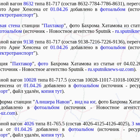
вной вагон
8632
типа 81-717 (состав 8632-7784-7786-8631), перег
фото Арне Хенсена от
01.04.26
добавлено в
фотоальбом
(исто
лектротранспорт
").
вая стена
станции "
Пахтакор
", фото Бахрома Хатамова из стат
отоальбом
(источник - Новостное агентство Sputnik -
ru.sputnikn
вной вагон
9138
типа 81-717 (состав 9138-7216-7226-9136), перег
фото Арне Хенсена от
01.04.26
добавлено в
фотоальбом
(исто
лектротранспорт
").
нция "
Пахтакор
",
фото
Бахрома Хатамова из статьи от 04.02.2
сточник - Новостное агентство Sputnik -
ru.sputniknews-uz.com
).
овной вагон
10028
типа 81-717.5 (состав 10028-11017-11018-10029
енсена от
01.04.26
добавлено в
фотоальбом
(источник - ресу
порт
", файл удалён,
копия тут
).
форма станции "
Алишера Навои
",
вид на юг
, фото Бахрома Хата
6 добавлено в
фотоальбом
(источник - Новостное агентст
-uz.com
).
овной вагон
4026
типа 81-765.5 (состав 4026-4125-4126-4025),
3 м
на от
01.04.26
добавлено в
фотоальбом
(источник - ресу
порт
", файл удалён,
копия тут
).