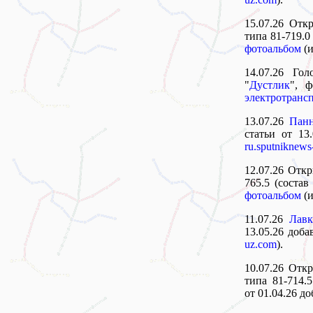
15.07.26 Отк
типа 81-719.0
фотоальбом
(и
14.07.26 Го
"
Дустлик
", 
электротранс
13.07.26
Панн
статьи от 13
ru.sputniknews
12.07.26 Отк
765.5 (состав
фотоальбом
(и
11.07.26
Лавк
13.05.26 доб
uz.com
).
10.07.26 Отк
типа 81-714.5
от 01.04.26 д