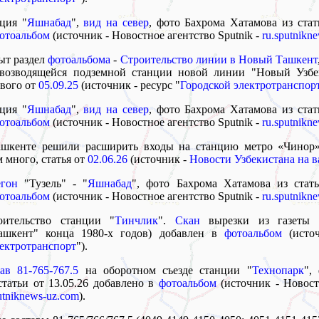
ция "
Яшнабад
",
вид на север
, фото Бахрома Хатамова из стат
отоальбом
(источник - Новостное агентство Sputnik -
ru.sputnikn
ыт раздел
фотоальбома
-
Строительство линии в Новый Ташкент
возводящейся подземной станции новой линии "Новый Узбе
вого от
05.09.25
(источник - ресурс "
Городской электротранспор
ция "
Яшнабад
",
вид на север
, фото Бахрома Хатамова из стат
отоальбом
(источник - Новостное агентство Sputnik -
ru.sputnikn
ашкенте решили расширить входы на станцию метро «Чинор
 много, статья от
02.06.26
(источник -
Новости Узбекистана на в
егон
"Тузель" - "
Яшнабад
", фото Бахрома Хатамова из стать
отоальбом
(источник - Новостное агентство Sputnik -
ru.sputnikn
оительство станции "
Тинчлик
".
Скан
вырезки из газеты (
ашкент" конца 1980-х годов) добавлен в
фотоальбом
(источ
лектротранспорт
").
ав 81-765-767.5
на оборотном съезде станции "
Технопарк
",
статьи от 13.05.26 добавлено в
фотоальбом
(источник - Новост
utniknews-uz.com
).