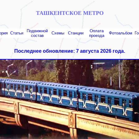
ТАШКЕНТСКОЕ МЕТРО
Подвижной
Оплата
ория
Статьи
Схемы
Cтанции
Фотоальбом
Го
состав
проезда
Последнее обновление: 7 августа 2026 года.