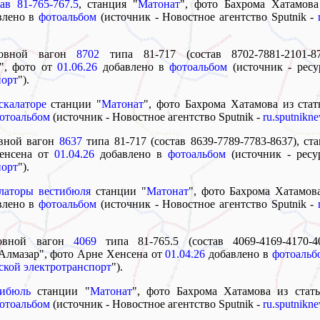
ав 81-765-767.5
, станция "
Матонат
", фото Бахрома Хатамова
авлено в
фотоальбом
(источник - Новостное агентство Sputnik -
оловной вагон
8702
типа 81-717 (состав 8702-7881-2101-87
", фото от
01.06.26
добавлено в
фотоальбом
(источник - ресу
порт
").
скалаторе
станции "
Матонат
", фото Бахрома Хатамова из стат
отоальбом
(источник - Новостное агентство Sputnik -
ru.sputnikn
овной вагон
8637
типа 81-717 (состав 8639-7789-7783-8637), ст
енсена от
01.04.26
добавлено в
фотоальбом
(источник - ресу
порт
").
латоры вестибюля
станции "
Матонат
", фото Бахрома Хатамова
авлено в
фотоальбом
(источник - Новостное агентство Sputnik -
ловной вагон
4069
типа 81-765.5 (состав 4069-4169-4170-4
"Алмазар", фото Арне Хенсена от
01.04.26
добавлено в
фотоальб
ской электротранспорт
").
тибюль
станции "
Матонат
", фото Бахрома Хатамова из стать
отоальбом
(источник - Новостное агентство Sputnik -
ru.sputnikn