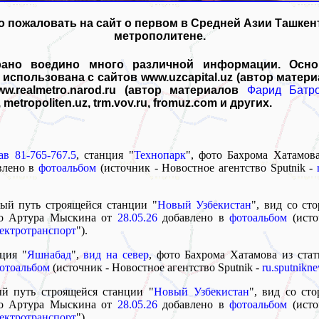
о пожаловать на сайт о первом в Средней Азии Ташкен
метрополитене.
рано воедино много различной информации. Осно
использована с сайтов www.uzcapital.uz (автор матер
ww.realmetro.narod.ru (автор материалов
Фарид Батр
, metropoliten.uz, trm.vov.ru, fromuz.com и других.
ав 81-765-767.5
, станция "
Технопарк
", фото Бахрома Хатамова
авлено в
фотоальбом
(источник - Новостное агентство Sputnik -
вый путь строящейся станции "
Новый Узбекистан
", вид со ст
то Артура Мыскина от
28.05.26
добавлено в
фотоальбом
(исто
лектротранспорт
").
ция "
Яшнабад
",
вид на север
, фото Бахрома Хатамова из стат
отоальбом
(источник - Новостное агентство Sputnik -
ru.sputnikn
ый путь строящейся станции "
Новый Узбекистан
", вид со ст
то Артура Мыскина от
28.05.26
добавлено в
фотоальбом
(исто
лектротранспорт
").