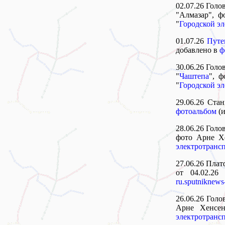
02.07.26 Голо
"Алмазар", 
"
Городской э
01.07.26
Путе
добавлено в
ф
30.06.26 Голо
"
Чаштепа
", 
"
Городской э
29.06.26 Ста
фотоальбом
(и
28.06.26 Гол
фото Арне Х
электротранс
27.06.26 Плат
от 04.02.2
ru.sputniknews
26.06.26 Гол
Арне Хенсе
электротранс