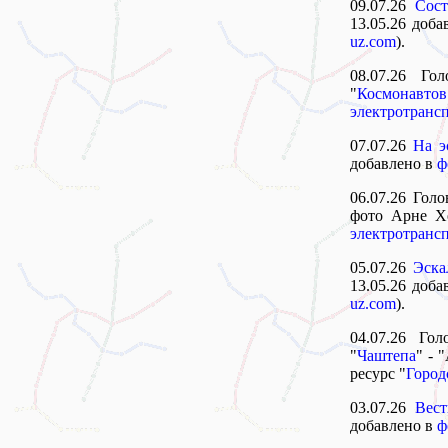
09.07.26
Сост
13.05.26 доб
uz.com
).
08.07.26 Г
"
Космонавтов
электротранс
07.07.26
На э
добавлено в
ф
06.07.26 Гол
фото Арне Х
электротранс
05.07.26
Эска
13.05.26 доб
uz.com
).
04.07.26 Го
"
Чаштепа
" - 
ресурс "
Город
03.07.26
Вес
добавлено в
ф