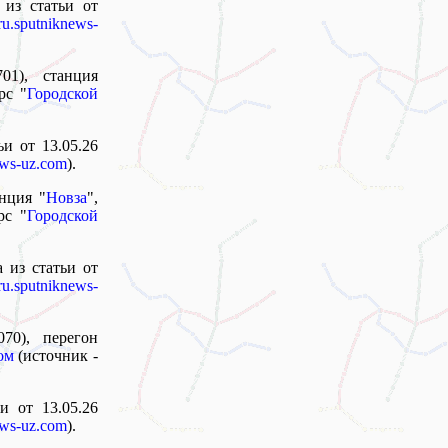
 из статьи от
ru.sputniknews-
01), станция
рс "
Городской
ьи от 13.05.26
ews-uz.com
).
анция "
Новза
",
рс "
Городской
 из статьи от
ru.sputniknews-
070), перегон
ом
(источник -
и от 13.05.26
ews-uz.com
).