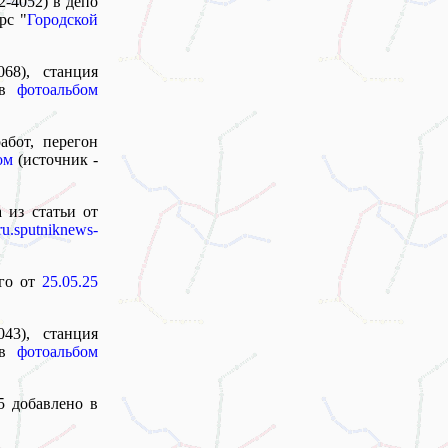
2-4052) в депо
рс "
Городской
068), станция
 в
фотоальбом
абот, перегон
ом
(источник -
 из статьи от
ru.sputniknews-
ого от
25.05.25
043), станция
 в
фотоальбом
25 добавлено в