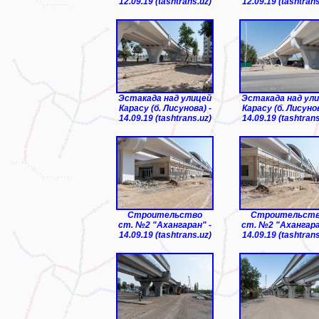
12.09.19 (tashtrans.uz)
12.09.19 (tashtrans
Эстакада над улицей
Эстакада над ул
Карасу (б. Лисунова) -
Карасу (б. Лисунов
14.09.19 (tashtrans.uz)
14.09.19 (tashtrans
Строительство
Строительст
ст. №2 "Ахангаран" -
ст. №2 "Ахангара
14.09.19 (tashtrans.uz)
14.09.19 (tashtrans