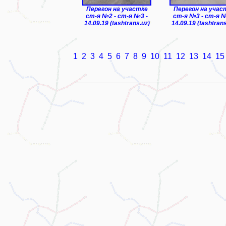
Перегон на участке
Перегон на учас
ст-я №2 - ст-я №3 -
ст-я №3 - ст-я №
14.09.19 (tashtrans.uz)
14.09.19 (tashtrans
1
2
3
4
5
6
7
8
9
10
11
12
13
14
15