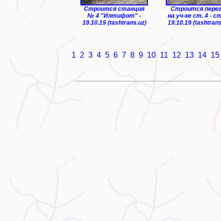
Строится станция
Строится пере
№ 4 "Илтифот" -
на уч-ке ст. 4 - ст.
19.10.19 (tashtrans.uz)
19.10.19 (tashtrans
1
2
3
4
5
6
7
8
9
10
11
12
13
14
15