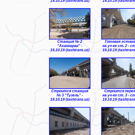
19.10.19 (tashtrans.uz)
19.10.19 (tashtrans
Станция № 2
Готовая эстака
"Ахангаран" -
на уч-ке ст. 2 - ст.
19.10.19 (tashtrans.uz)
19.10.19 (tashtrans
Строится станция
Строится пере
№ 3 "Тузель" -
на уч-ке ст. 3 - ст.
19.10.19 (tashtrans.uz)
19.10.19 (tashtrans