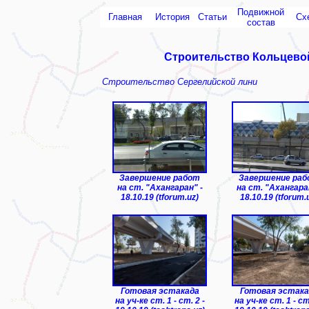
Подвижной
Главная
История
Статьи
Сх
состав
Строительство Кольцевой
Строительство Сергелийской лини
Завершение работ
Завершение ра
на ст. "Ахангаран" -
на ст. "Ахангаран
18.10.19 (tforum.uz)
18.10.19 (tforum.
Готовая эстакада
Готовая эстака
на уч-ке ст. 1 - ст. 2 -
на уч-ке ст. 1 - ст.