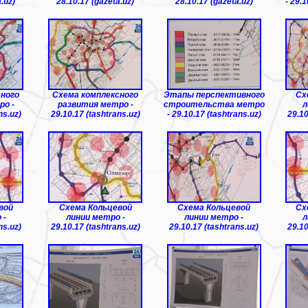
.uz)
28.10.17 (gazeta.uz)
28.10.17 (gazeta.uz)
- 29.1
сного
Схема комплексного
Этапы перспективного
Сх
о -
развития метро -
строительства метро
л
ns.uz)
29.10.17 (tashtrans.uz)
- 29.10.17 (tashtrans.uz)
29.10
вой
Схема Кольцевой
Схема Кольцевой
Сх
 -
линии метро -
линии метро -
л
ns.uz)
29.10.17 (tashtrans.uz)
29.10.17 (tashtrans.uz)
29.10