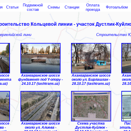
Подвижной
Оплата
ия
Статьи
Схемы
Cтанции
Фотоальбом
состав
проезда
роительство Кольцевой линии - участок Дустлик-Куйлю
ргелийской лини
Строительство Юн
шоcсе
Ахангаранское шоcсе
Ахангаранское шоcсе
Ахан
амента
фундамент под Y-опору -
около ул. Бирлашган -
окол
a.uz)
24.10.17 (tashtrans.uz)
28.10.17 (tashtrans.uz)
28.10
шоcсе
Ахангаранское шоcсе
Схема участка
Пас
ва -
около ул. Алиева -
Дустлик-Куйлюк -
этапы