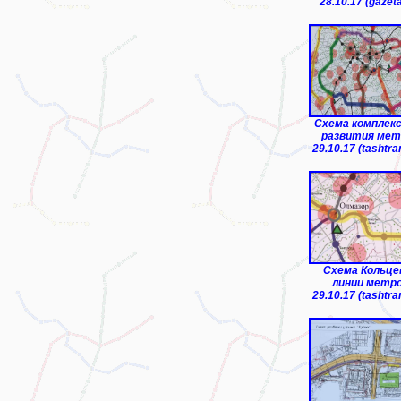
28.10.17 (gazeta
Схема комплек
развития метр
29.10.17 (tashtra
Схема Кольце
линии метро
29.10.17 (tashtra