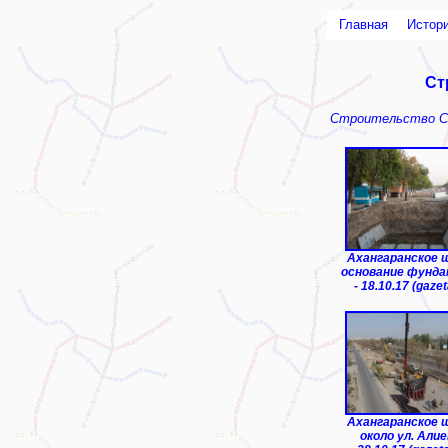
Главная
Истор
Ст
Строительство Се
Ахангаранское 
основание фунд
- 18.10.17 (gazet
Ахангаранское 
около ул. Алие