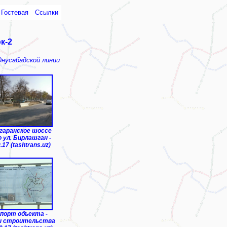
Гостевая
Ссылки
к-2
усабадской линии
гаранское шоcсе
о ул. Бирлашган -
.17 (tashtrans.uz)
порт объекта -
 строительства