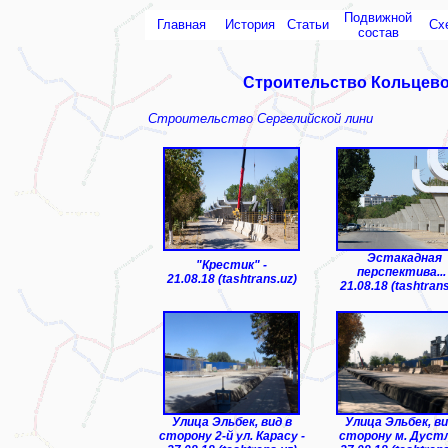
Подвижной
Главная
История
Статьи
Сх
состав
Строительство Кольцевой
Строительство Сергелийской лини
Эстакадная
"Крестик" -
перспектива... 
21.08.18 (tashtrans.uz)
21.08.18 (tashtrans
Улица Эльбек, вид в
Улица Эльбек, ви
сторону 2-й ул. Карасу -
сторону м. Дустл