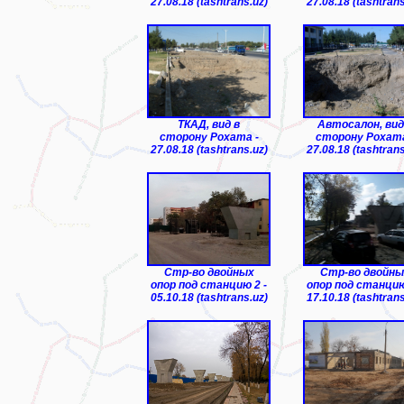
27.08.18 (tashtrans.uz)
27.08.18 (tashtrans
ТКАД, вид в
Автосалон, вид
сторону Рохата -
сторону Рохата
27.08.18 (tashtrans.uz)
27.08.18 (tashtrans
Стр-во двойных
Стр-во двойны
опор под станцию 2 -
опор под станцию
05.10.18 (tashtrans.uz)
17.10.18 (tashtrans