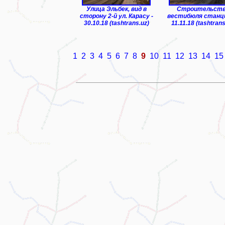
Улица Эльбек, вид в
Строительст
сторону 2-й ул. Карасу -
вестибюля станци
30.10.18 (tashtrans.uz)
11.11.18 (tashtrans
1
2
3
4
5
6
7
8
9
10
11
12
13
14
15