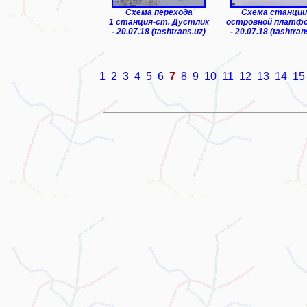
Схема перехода
Схема станции
1 станция-ст. Дустлик
островной платф
- 20.07.18 (tashtrans.uz)
- 20.07.18 (tashtran
1
2
3
4
5
6
7
8
9
10
11
12
13
14
15